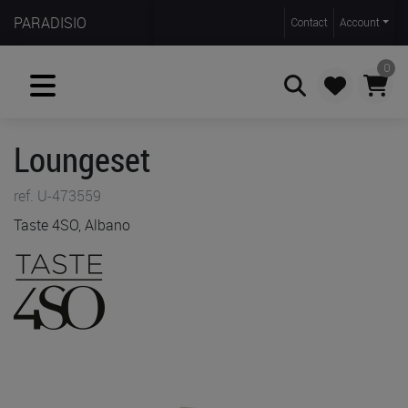
PARADISIO
Contact
Account
0
Loungeset
Zoeken
ref. U-473559
Taste 4SO, Albano