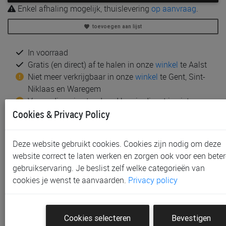
Enkel afhaling mogelijk, thuislevering
op aanvraag
.
toevoegen aan lijst
In voorraad
Gratis (en direct) af te halen in onze
winkel
te Aalst
Niet meer verkrijgbaar in onze
winkel
te Gent, Sint-
Niklaas en Waregem
Verzending via standaard koerierdienst is niet
Cookies & Privacy Policy
mogelijk wegens beschadigingsrisico, te groot
volume of gewicht:
contacteer ons
voor een offerte bij
thuislevering
Deze website gebruikt cookies. Cookies zijn nodig om deze
website correct te laten werken en zorgen ook voor een beter
Productinformatie & specificaties
gebruikservaring. Je beslist zelf welke categorieën van
Voorraad bij Paradisio
cookies je wenst te aanvaarden.
Privacy policy
Klantenbeoordelingen
Cookies selecteren
Bevestigen
Schrijf de eerste beoordeling