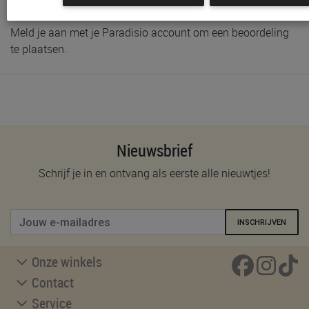
Meld je aan met je Paradisio account om een beoordeling
te plaatsen.
Nieuwsbrief
Schrijf je in en ontvang als eerste alle nieuwtjes!
INSCHRIJVEN
Onze winkels
Contact
Service