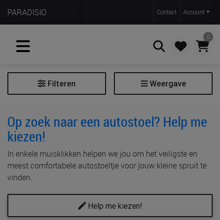
PARADISIO
Contact
Account
0
Filteren
Weergave
Zoeken
Autostoel
Op zoek naar een autostoel? Help me
kiezen!
Filter autostoel
In enkele muisklikken helpen we jou om het veiligste en
Naam
meest comfortabele autostoeltje voor jouw kleine spruit te
Lengtecategorie
vinden.
baby
Mijn kindje meet 40-85cm, ongeveer 0 tot 15 maanden
Help me kiezen!
baby/peuter