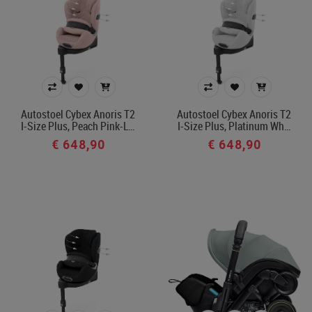
Merk
Kleur
Autostoel Cybex Anoris T2
Autostoel Cybex Anoris T2
In voorraad
I-Size Plus, Peach Pink-L…
I-Size Plus, Platinum Wh…
€ 648,90
€ 648,90
Filters toepassen