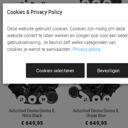
Cookies & Privacy Policy
Autostoel Cybex Anoris T2
Autostoel Doona Doona X,
I-Size Plus, Sepia Black-…
Dusty Sage
€ 648,90
€ 649,95
Deze website gebruikt cookies. Cookies zijn nodig om deze
website correct te laten werken en zorgen ook voor een beter
gebruikservaring. Je beslist zelf welke categorieën van
cookies je wenst te aanvaarden.
Privacy policy
Cookies selecteren
Bevestigen
Autostoel Doona Doona X,
Autostoel Doona Doona X,
Nitro Black
Ocean Blue
€ 649,95
€ 649,95