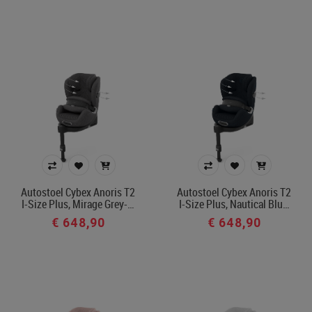
gordel
Innovatief in gebruik: soort
SlideTech-technologie
Compact inklapbaar
Baseless ISOFIX Installation
EasyDock-technologie
Full-body airbag
Omvormbaar tot wandelwagen
Kijkrichting
Autostoel Cybex Anoris T2
Autostoel Cybex Anoris T2
I-Size Plus, Mirage Grey-…
I-Size Plus, Nautical Blu…
voorwaarts
€ 648,90
€ 648,90
achterwaarts
Prijs
€ 24
€ 650