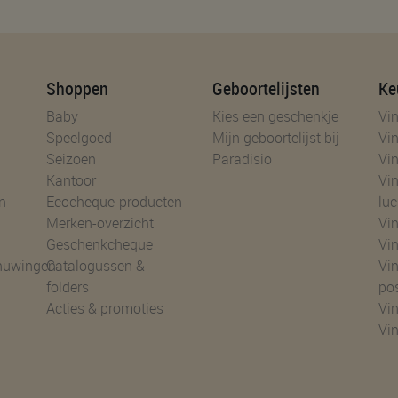
Shoppen
Geboortelijsten
Ke
Baby
Kies een geschenkje
Vin
Speelgoed
Mijn geboortelijst bij
Vin
Seizoen
Paradisio
Vin
Kantoor
Vin
n
Ecocheque-producten
luc
Merken-overzicht
Vin
Geschenkcheque
Vin
huwingen
Catalogussen &
Vin
folders
po
Acties & promoties
Vin
Vi