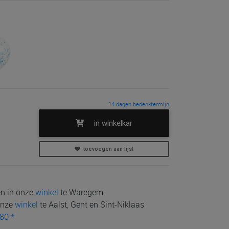
14 dagen bedenktermijn
in winkelkar
toevoegen aan lijst
len in onze
winkel
te Waregem
 onze
winkel
te Aalst, Gent en Sint-Niklaas
80 *