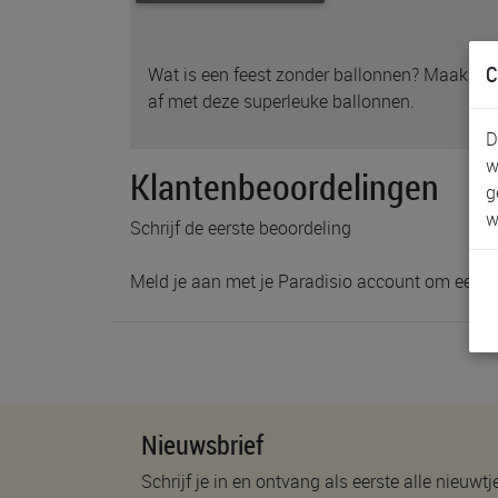
C
Wat is een feest zonder ballonnen? Maak jou
af met deze superleuke ballonnen.
D
w
Klantenbeoordelingen
g
w
Schrijf de eerste beoordeling
Meld je aan met je Paradisio account om een b
Nieuwsbrief
Schrijf je in en ontvang als eerste alle nieuwtj