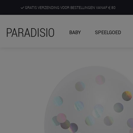
GRATIS VERZENDING VOOR BESTELLINGEN VANAF
80
DE RUIMSTE KEUZE AAN DE SCHERPSTE PRIJZEN
PARADISIO
BABY
SPEELGOED
ONTDEK, BELEEF EN KRIJG ADVIES IN ONZE WINKELS