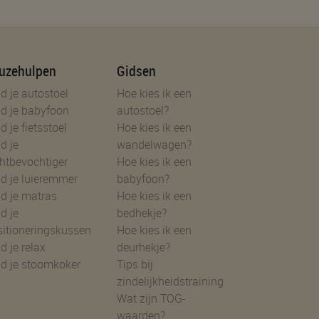
uzehulpen
Gidsen
d je autostoel
Hoe kies ik een
d je babyfoon
autostoel?
d je fietsstoel
Hoe kies ik een
d je
wandelwagen?
htbevochtiger
Hoe kies ik een
d je luieremmer
babyfoon?
d je matras
Hoe kies ik een
d je
bedhekje?
sitioneringskussen
Hoe kies ik een
d je relax
deurhekje?
nd je stoomkoker
Tips bij
zindelijkheidstraining
Wat zijn TOG-
waarden?