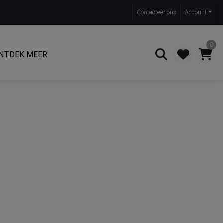
Contact
eer ons
Account
0
NTDEK MEER
Zoeken