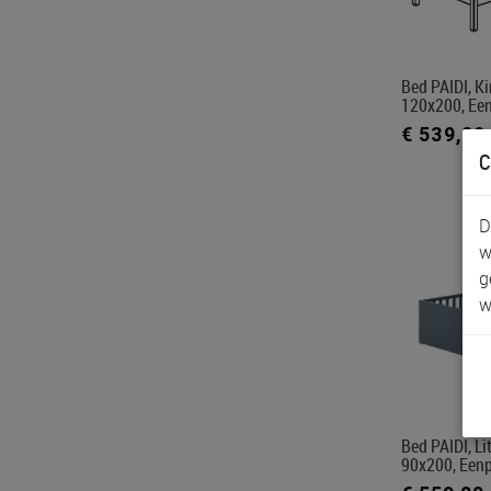
Bed PAIDI, Ki
120x200, Ee
€ 539,00
C
D
w
g
w
Bed PAIDI, Li
90x200, Een