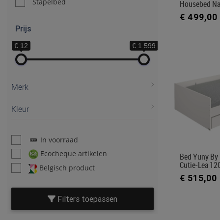
Stapelbed
Housebed Na
€ 499,00
Prijs
€ 12
€ 1 599
Merk
Kleur
In voorraad
Ecocheque artikelen
Bed Yuny By 
Cutie-Lea 12
Belgisch product
€ 515,00
Filters toepassen