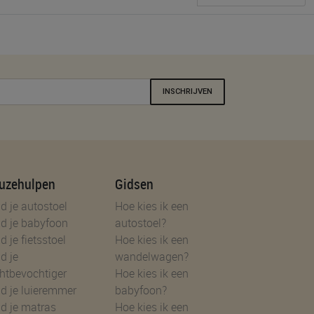
INSCHRIJVEN
uzehulpen
Gidsen
d je autostoel
Hoe kies ik een
d je babyfoon
autostoel?
d je fietsstoel
Hoe kies ik een
d je
wandelwagen?
htbevochtiger
Hoe kies ik een
d je luieremmer
babyfoon?
d je matras
Hoe kies ik een