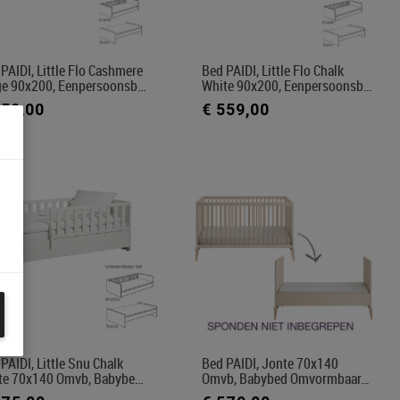
PAIDI, Little Flo Cashmere
Bed PAIDI, Little Flo Chalk
ge 90x200, Eenpersoonsb…
White 90x200, Eenpersoonsb…
559,00
€ 559,00
PAIDI, Little Snu Chalk
Bed PAIDI, Jonte 70x140
te 70x140 Omvb, Babybe…
Omvb, Babybed Omvormbaar…