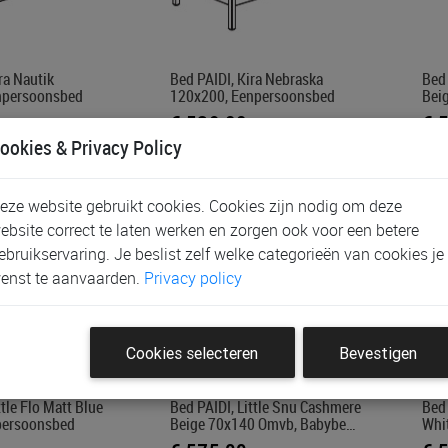
ra Nautik
Bed PAIDI, Kira Nebraska
Bed 
npersoonsbed
120x200, Eenpersoonsbed
Bei
€ 539,00
€ 
ookies & Privacy Policy
eze website gebruikt cookies. Cookies zijn nodig om deze
ebsite correct te laten werken en zorgen ook voor een betere
ebruikservaring. Je beslist zelf welke categorieën van cookies je
enst te aanvaarden.
Privacy policy
Cookies selecteren
Bevestigen
ttle Flo Matt Blue
Bed PAIDI, Little Snu Cashmere
Bed 
persoonsbed
Beige 70x140 Omvb, Babybe…
Whi