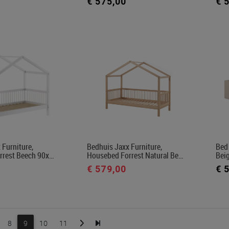
€ 575,00
€ 
 Furniture,
Bedhuis Jaxx Furniture,
Bed 
rrest Beech 90x…
Housebed Forrest Natural Be…
Bei
€ 579,00
€ 
8
9
10
11