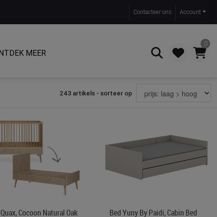
Contact
eer ons
Account
0
NTDEK MEER
243 artikels - sorteer op
Zoeken
 Quax, Cocoon Natural Oak
Bed Yuny By Paidi, Cabin Bed