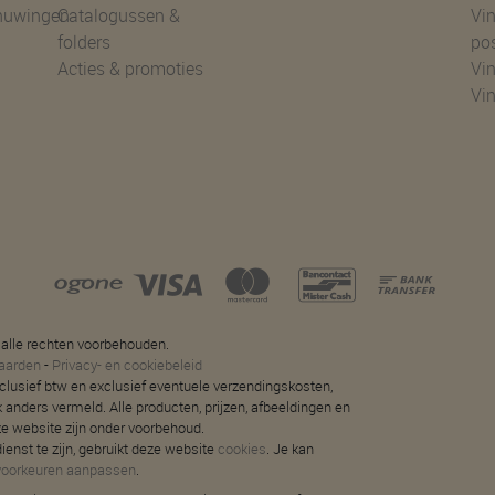
huwingen
Catalogussen &
Vin
folders
po
Acties & promoties
Vin
Vi
 alle rechten voorbehouden.
aarden
-
Privacy- en cookiebeleid
 inclusief btw en exclusief eventuele verzendingskosten,
jk anders vermeld. Alle producten, prijzen, afbeeldingen en
ze website zijn onder voorbehoud.
ienst te zijn, gebruikt deze website
cookies
. Je kan
voorkeuren aanpassen
.