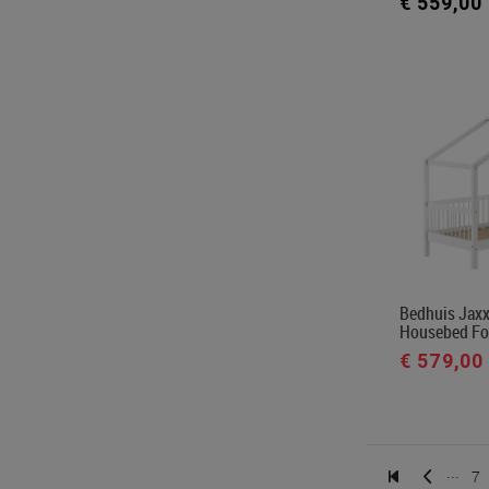
€ 559,00
Bedhuis Jaxx
Housebed Fo
€ 579,00
...
7