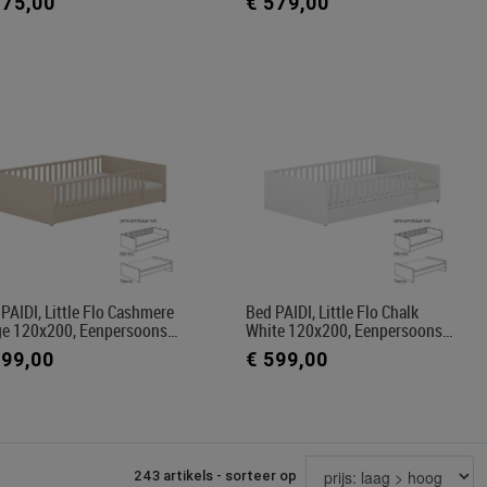
575,00
€ 579,00
PAIDI, Little Flo Cashmere
Bed PAIDI, Little Flo Chalk
ge 120x200, Eenpersoons…
White 120x200, Eenpersoons…
599,00
€ 599,00
243 artikels - sorteer op