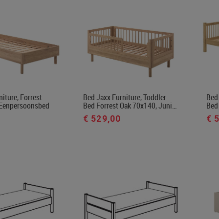
iture, Forrest
Bed Jaxx Furniture, Toddler
Bed 
 Eenpersoonsbed
Bed Forrest Oak 70x140, Juni…
Bed
€ 529,00
€ 