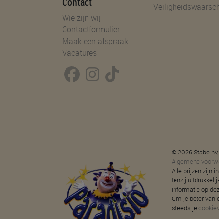
Contact
Veiligheidswaarsc
Wie zijn wij
Contactformulier
Maak een afspraak
Vacatures
© 2026 Stabe nv,
Algemene voorw
Alle prijzen zijn
tenzij uitdrukkeli
informatie op de
Om je beter van d
steeds je
cookie