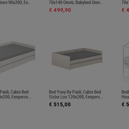
ture 90x200, Ee…
70x140 Omvb, Babybed Omv…
70x
€ 499,90
€ 
Paidi, Cabin Bed
Bed Yuny By Paidi, Cabin Bed
Bedh
0x200, Eenperso…
Sister Lou 120x200, Eenpers…
Hou
€ 515,00
€ 