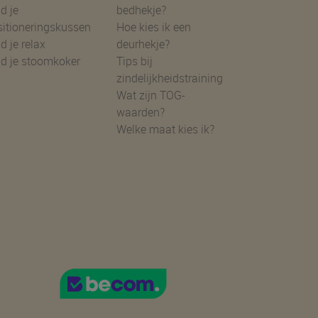
d je
bedhekje?
sitioneringskussen
Hoe kies ik een
d je relax
deurhekje?
nd je stoomkoker
Tips bij
zindelijkheidstraining
Wat zijn TOG-
waarden?
Welke maat kies ik?