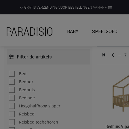
GRATIS VERZENDING VOOR BESTELLINGEN VANAF
80
DE RUIMSTE KEUZE AAN DE SCHERPSTE PRIJZEN
PARADISIO
BABY
SPEELGOED
ONTDEK, BELEEF EN KRIJG ADVIES IN ONZE WINKELS
...
7
Filter de artikels
Bed
Bedhek
Bedhuis
Bedlade
Hoog/halfhoog slaper
Reisbed
Reisbed toebehoren
Bedhuis Vipa