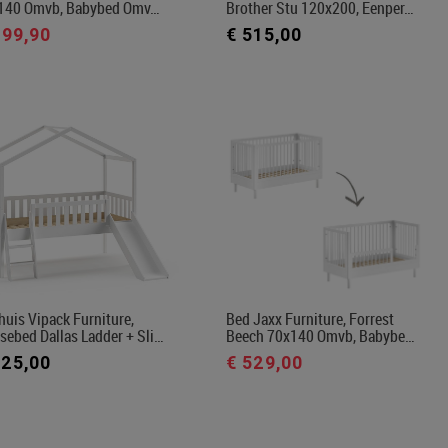
140 Omvb, Babybed Omv…
Brother Stu 120x200, Eenper…
499,90
€ 515,00
uis Vipack Furniture,
Bed Jaxx Furniture, Forrest
sebed Dallas Ladder + Sli…
Beech 70x140 Omvb, Babybe…
525,00
€ 529,00