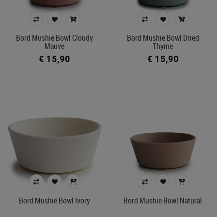
Merk
Kleur
Bord Mushie Bowl Cloudy
Bord Mushie Bowl Dried
Mauve
Thyme
€ 15,90
€ 15,90
In voorraad
Ecocheque artikelen
Belgisch product
Filters toepassen
Bord Mushie Bowl Ivory
Bord Mushie Bowl Natural