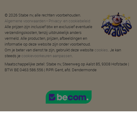
© 2026 Stabe nv, alle rechten voorbehouden.
Algemene voorwaarden
-
Privacy- en cookiebeleid
Alle prijzen zijn inclusief btw en exclusief eventuele
verzendingskosten, tenzij uitdrukkelijk anders
vermeld. Alle producten, prijzen, afbeeldingen en
informatie op deze website zijn onder voorbehoud.
Om je beter van dienst te zijn, gebruikt deze website
cookies
. Je kan
steeds je
cookievoorkeuren aanpassen
.
Maatschappelijke zetel: Stabe nv, Steenweg op Aalst 85, 9308 Hofstade |
BTW BE 0463.586.556 | RPR Gent, afd. Dendermonde