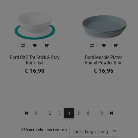
Bord OXO Tot Stick & Stay
Bord Mushie Plates
Kom Teal
Round Powder Blue
€ 16,90
€ 16,95
...
...
2
3
4
5
6
250 artikels - sorteer op