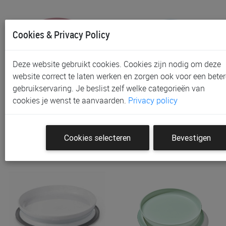
Cookies & Privacy Policy
Deze website gebruikt cookies. Cookies zijn nodig om deze
website correct te laten werken en zorgen ook voor een beter
gebruikservaring. Je beslist zelf welke categorieën van
Bord OXO Tot Stick & Stay
Bord OXO Tot Stick & Stay
cookies je wenst te aanvaarden.
Privacy policy
Bord Blossom
Bord Dusk
€ 16,90
€ 16,90
Cookies selecteren
Bevestigen