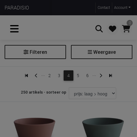
PARADISIO
Contact
Account
0
Filteren
Weergave
Zoeken
Bord
...
...
2
3
4
5
6
Bord toebehoren
Eetset
250 artikels - sorteer op
Prijs
€ 6
€ 85