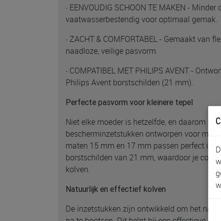
· EENVOUDIG SCHOON TE MAKEN - Minder o
vaatwasserbestendig voor optimaal gemak.
· ZACHT & COMFORTABEL - Gemaakt van flexi
naadloze, veilige pasvorm.
· COMPATIBEL MET PHILIPS AVENT - Ontworp
Philips Avent borstschilden (21 mm).
Perfecte pasvorm voor kleinere tepel
C
Niet elke moeder is hetzelfde, en daarom zijn
bescherminzetstukken ontworpen voor moeder
maten 15 mm en 17 mm passen perfect in de
D
borstschilden van 21 mm, waardoor je comfor
w
kolven.
g
w
Natuurlijk en effectief kolven
De inzetstukken zijn ontwikkeld om het natuu
na te bootsen. Dit helpt bij een effectieve m