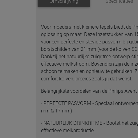
Omschrijving
Specificaties
Voor moeders met kleinere tepels biedt de P
oplossing op maat. Deze inzetstukken van
voor een perfecte en stevige pasvorm bij geb
borstschilden van 21 mm (voor de kolven S
Dankzij het natuurlijke zuigritme-ontwerp sti
effectieve melkstroom. Bovendien zijn de in
schoon te maken en opnieuw te gebruiken. 
comfort kolven, precies zoals jij dat wenst.
Belangrijkste voordelen van de Philips Aven
· PERFECTE PASVORM - Speciaal ontworpen v
mm & 17 mm)
· NATUURLIJK DRINKRITME - Bootst het zuig
effectieve melkproductie.