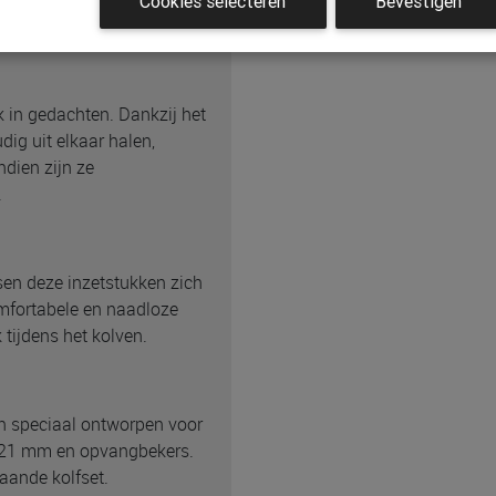
Cookies selecteren
Bevestigen
 belasting van je borsten.
 in gedachten. Dankzij het
ig uit elkaar halen,
dien zijn ze
.
ssen deze inzetstukken zich
omfortabele en naadloze
tijdens het kolven.
n speciaal ontworpen voor
n 21 mm en opvangbekers.
aande kolfset.