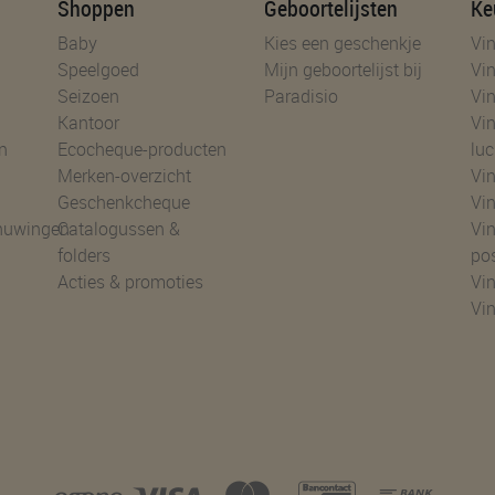
Shoppen
Geboortelijsten
Ke
Baby
Kies een geschenkje
Vin
Speelgoed
Mijn geboortelijst bij
Vin
Seizoen
Paradisio
Vin
Kantoor
Vin
n
Ecocheque-producten
luc
Merken-overzicht
Vin
Geschenkcheque
Vin
huwingen
Catalogussen &
Vin
folders
po
Acties & promoties
Vin
Vi