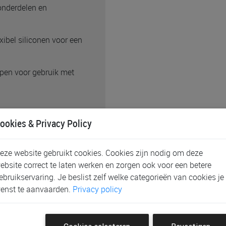
nderdelen en
bel siliconen voor een
en voor gebruik met
ookies & Privacy Policy
 deze
s met kleinere tepels. De
 Philips Avent
eze website gebruikt cookies. Cookies zijn nodig om deze
tabel en efficiënt kunt
ebsite correct te laten werken en zorgen ook voor een betere
ebruikservaring. Je beslist zelf welke categorieën van cookies je
enst te aanvaarden.
Privacy policy
rlijke drinkritme van baby's
elkstroom en ondersteunt