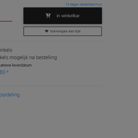
14 dagen bedenktermijn
in winkelkar
toevoegen aan lijst
inkels
kels mogelijk na bestelling
catieve leverdatum
80 *
eoordeling