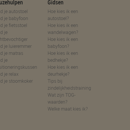
uzehulpen
Gidsen
d je autostoel
Hoe kies ik een
d je babyfoon
autostoel?
d je fietsstoel
Hoe kies ik een
d je
wandelwagen?
htbevochtiger
Hoe kies ik een
d je luieremmer
babyfoon?
d je matras
Hoe kies ik een
d je
bedhekje?
sitioneringskussen
Hoe kies ik een
d je relax
deurhekje?
nd je stoomkoker
Tips bij
zindelijkheidstraining
Wat zijn TOG-
waarden?
Welke maat kies ik?