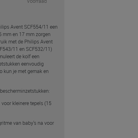
Voorraad
hilips Avent SCF554/11 een
 15 mm en 17 mm zorgen
ruik met de Philips Avent
CF543/11 en SCF532/11)
muleert de kolf een
zetstukken eenvoudig
Zo kun je met gemak en
t bescherminzetstukken:
oor kleinere tepels (15
ritme van baby's na voor