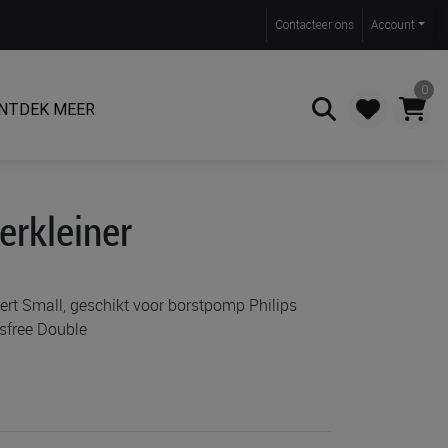
Contact
eer ons
Account
0
NTDEK MEER
Zoeken
erkleiner
sert Small, geschikt voor borstpomp Philips
sfree Double