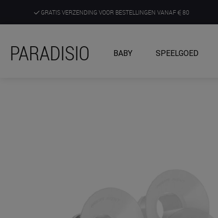
GRATIS VERZENDING VOOR BESTELLINGEN VANAF
80
DE RUIMSTE KEUZE AAN DE SCHERPSTE PRIJZEN
PARADISIO
BABY
SPEELGOED
ONTDEK, BELEEF EN KRIJG ADVIES IN ONZE WINKELS