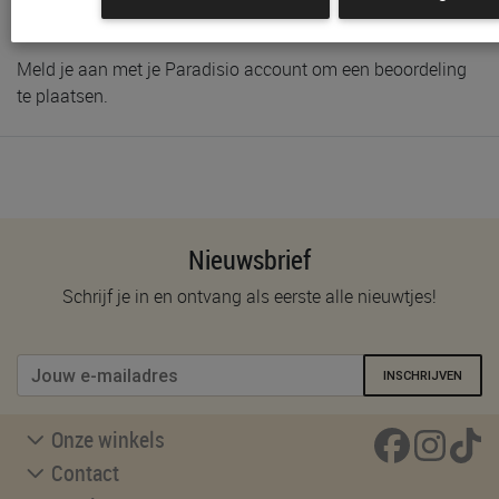
Schrijf de eerste beoordeling
Meld je aan met je Paradisio account om een beoordeling
te plaatsen.
Nieuwsbrief
Schrijf je in en ontvang als eerste alle nieuwtjes!
INSCHRIJVEN
Onze winkels
Contact