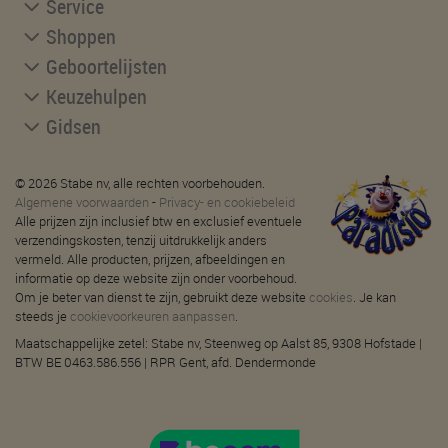
Service
Shoppen
Geboortelijsten
Keuzehulpen
Gidsen
© 2026 Stabe nv, alle rechten voorbehouden.
Algemene voorwaarden
-
Privacy- en cookiebeleid
Alle prijzen zijn inclusief btw en exclusief eventuele
verzendingskosten, tenzij uitdrukkelijk anders
vermeld. Alle producten, prijzen, afbeeldingen en
informatie op deze website zijn onder voorbehoud.
Om je beter van dienst te zijn, gebruikt deze website
cookies
. Je kan
steeds je
cookievoorkeuren aanpassen
.
Maatschappelijke zetel: Stabe nv, Steenweg op Aalst 85, 9308 Hofstade |
BTW BE 0463.586.556 | RPR Gent, afd. Dendermonde