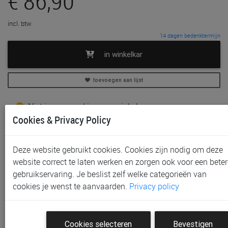
€ 86,90
incl. btw
14 dagen bedenktermijn
in winkelkar
toevoegen aan lijst
Niet in voorraad in onze winkels
Cookies & Privacy Policy
Gratis afhalen in onze winkels mogelijk na bestelling
Gratis verzending *
Deze website gebruikt cookies. Cookies zijn nodig om deze
Productinformatie & specificaties
website correct te laten werken en zorgen ook voor een beter
Voorraad bij Paradisio
gebruikservaring. Je beslist zelf welke categorieën van
cookies je wenst te aanvaarden.
Privacy policy
Labels
Klantenbeoordelingen
Cookies selecteren
Bevestigen