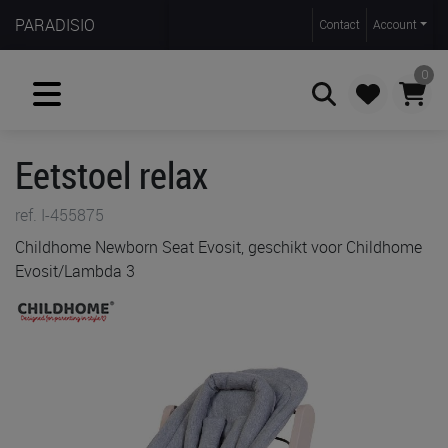
PARADISIO
Contact
Account
0
Eetstoel relax
Zoeken
ref. I-455875
Childhome Newborn Seat Evosit, geschikt voor Childhome
Evosit/Lambda 3