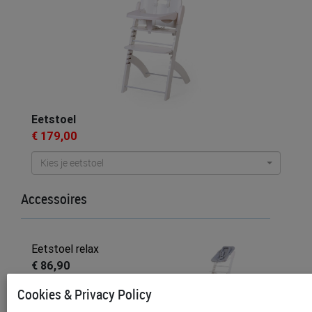
Eetstoel
€ 179,00
Kies je eetstoel
Accessoires
Eetstoel relax
€ 86,90
Cookies & Privacy Policy
Kies je eetstoel relax