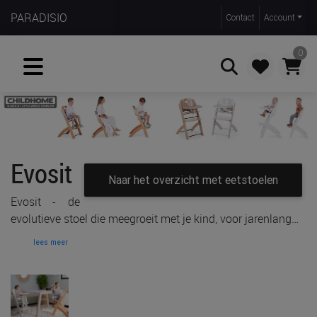
PARADISIO
Contact
Account
0
Zoeken
Evosit
Naar het overzicht met eetstoelen
Evosit - de
evolutieve stoel die meegroeit met je kind, voor jarenlang…
lees meer