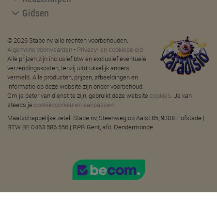
Gidsen
© 2026 Stabe nv, alle rechten voorbehouden.
Algemene voorwaarden
-
Privacy- en cookiebeleid
Alle prijzen zijn inclusief btw en exclusief eventuele
verzendingskosten, tenzij uitdrukkelijk anders
vermeld. Alle producten, prijzen, afbeeldingen en
informatie op deze website zijn onder voorbehoud.
Om je beter van dienst te zijn, gebruikt deze website
cookies
. Je kan
steeds je
cookievoorkeuren aanpassen
.
Maatschappelijke zetel: Stabe nv, Steenweg op Aalst 85, 9308 Hofstade |
BTW BE 0463.586.556 | RPR Gent, afd. Dendermonde