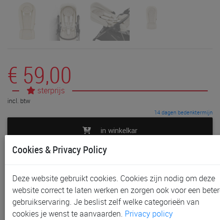
€ 59,00
sterprijs
incl. btw
14 dagen bedenktermijn
in winkelkar
Cookies & Privacy Policy
toevoegen aan lijst
Deze website gebruikt cookies. Cookies zijn nodig om deze
Niet in voorraad in onze winkels
website correct te laten werken en zorgen ook voor een beter
Gratis afhalen in onze winkels mogelijk na bestelling
gebruikservaring. Je beslist zelf welke categorieën van
Gratis verzending vanaf € 80 *
cookies je wenst te aanvaarden.
Privacy policy