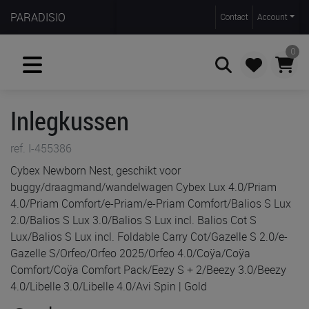
PARADISIO
Contact
Account
0
Inlegkussen
Zoeken
ref. I-455386
Cybex Newborn Nest, geschikt voor
buggy/draagmand/wandelwagen Cybex Lux 4.0/Priam
4.0/Priam Comfort/e-Priam/e-Priam Comfort/Balios S Lux
2.0/Balios S Lux 3.0/Balios S Lux incl. Balios Cot S
Lux/Balios S Lux incl. Foldable Carry Cot/Gazelle S 2.0/e-
Gazelle S/Orfeo/Orfeo 2025/Orfeo 4.0/Coÿa/Coÿa
Comfort/Coÿa Comfort Pack/Eezy S + 2/Beezy 3.0/Beezy
4.0/Libelle 3.0/Libelle 4.0/Avi Spin | Gold