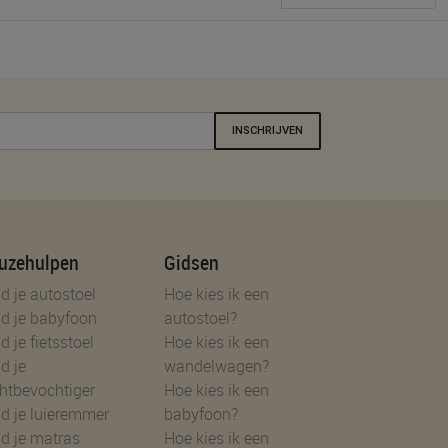
INSCHRIJVEN
uzehulpen
Gidsen
d je autostoel
Hoe kies ik een
d je babyfoon
autostoel?
d je fietsstoel
Hoe kies ik een
d je
wandelwagen?
htbevochtiger
Hoe kies ik een
d je luieremmer
babyfoon?
d je matras
Hoe kies ik een