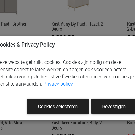
Paidi, Brother
Kast Yuny By Paidi, Hazel, 2-
Kast
Deurs
2-D
€ 399,00
€ 
ookies & Privacy Policy
eze website gebruikt cookies. Cookies zijn nodig om deze
ebsite correct te laten werken en zorgen ook voor een betere
ebruikservaring. Je beslist zelf welke categorieën van cookies je
enst te aanvaarden.
Privacy policy
Cookies selecteren
Bevestigen
d, Vito Mira
Kast Jaxx Furniture, Billy, 2-
Bure
rs
Deurs