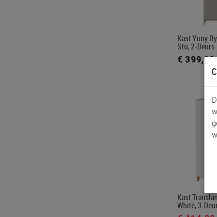
Kast Yuny By 
Stu, 2-Deurs
€ 399,00
C
D
w
g
w
Kast Translan
White, 3-Deu