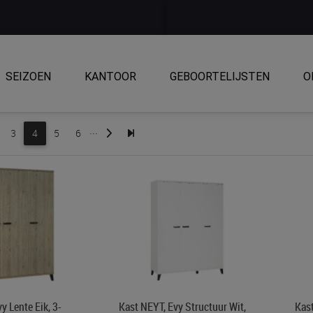
SEIZOEN
KANTOOR
GEBOORTELIJSTEN
O
...
3
4
5
6
y Lente Eik, 3-
Kast NEYT, Evy Structuur Wit,
Kast