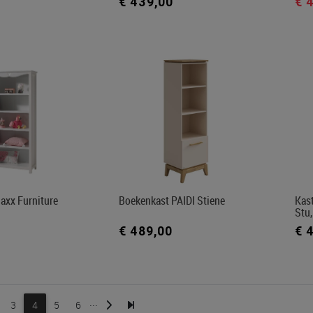
€ 439,00
€ 
axx Furniture
Boekenkast PAIDI Stiene
Kast
Stu,
€ 489,00
€ 
...
3
4
5
6