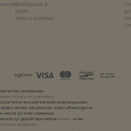
huwingen
Catalogussen &
Vin
folders
po
Acties & promoties
Vin
Vi
 alle rechten voorbehouden.
aarden
-
Privacy- en cookiebeleid
 inclusief btw en exclusief eventuele verzendingskosten,
jk anders vermeld. Alle producten, prijzen, afbeeldingen en
ze website zijn onder voorbehoud.
ienst te zijn, gebruikt deze website
cookies
. Je kan
voorkeuren aanpassen
.