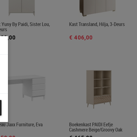
 Yuny By Paidi, Sister Lou,
Kast Transland, Hilja, 3-Deurs
eurs
399,00
€ 406,00
au Jaxx Furniture, Eva
Boekenkast PAIDI Eefje
Cashmere Beige/Groovy Oak