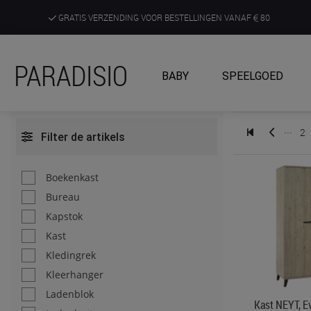
GRATIS VERZENDING VOOR BESTELLINGEN VANAF
80
DE RUIMSTE KEUZE AAN DE SCHERPSTE PRIJZEN
PARADISIO
BABY
SPEELGOED
ONTDEK, BELEEF EN KRIJG ADVIES IN ONZE WINKELS
...
2
Filter de artikels
Boekenkast
Bureau
Kapstok
Kast
Kledingrek
Kleerhanger
Ladenblok
Kast NEYT, Ev