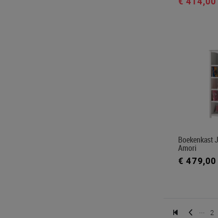
€ 414,00
Boekenkast J
Amori
€ 479,00
...
2