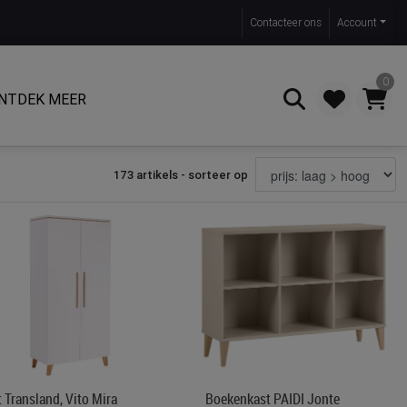
Contact
eer ons
Account
0
NTDEK MEER
173 artikels - sorteer op
Zoeken
 Transland, Vito Mira
Boekenkast PAIDI Jonte