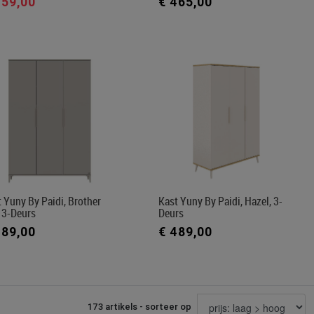
459,00
€ 465,00
 Yuny By Paidi, Brother
Kast Yuny By Paidi, Hazel, 3-
 3-Deurs
Deurs
489,00
€ 489,00
173 artikels - sorteer op