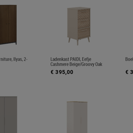
iture, Ilyas, 2-
Ladenkast PAIDI, Eefje
Boek
Cashmere Beige/Groovy Oak
€ 395,00
€ 