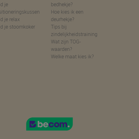
d je
bedhekje?
sitioneringskussen
Hoe kies ik een
d je relax
deurhekje?
nd je stoomkoker
Tips bij
zindelijkheidstraining
Wat zijn TOG-
waarden?
Welke maat kies ik?