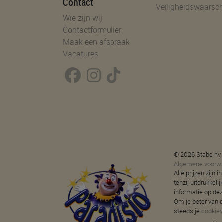
Contact
Veiligheidswaarsc
Wie zijn wij
Contactformulier
Maak een afspraak
Vacatures
© 2026 Stabe nv,
Algemene voorw
Alle prijzen zijn
tenzij uitdrukkeli
informatie op de
Om je beter van d
steeds je
cookie