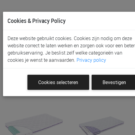
Cookies & Privacy Policy
Deze website gebruikt cookies. Cookies zijn nodig om deze
website correct te laten werken en zorgen ook voor een beter
gebruikservaring. Je beslist zelf welke categorieën van
Matras Zzzoo Airgosafe
Matras Zzzoo Orka, Voor
cookies je wenst te aanvaarden.
Privacy policy
Koala 70/140, Voor Baby…
Babybed 70x140
€ 215,75
€ 219,00
Cookies selecteren
Bevestigen