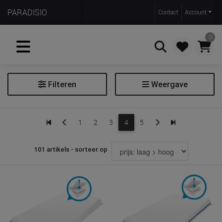
PARADISIO
Contact
Account
0
Filteren
Weergave
Zoeken
Matras
1
2
3
4
5
Matrasbeschermer
101 artikels - sorteer op
Prijs
€ 9
€ 550
Merk