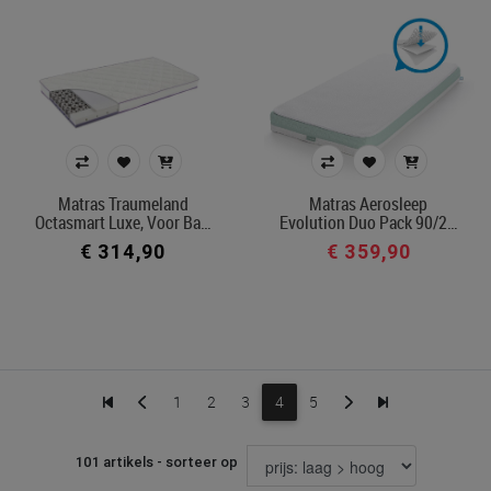
Matras Traumeland
Matras Aerosleep
Octasmart Luxe, Voor Ba…
Evolution Duo Pack 90/2…
€ 314,90
€ 359,90
1
2
3
4
5
101 artikels - sorteer op