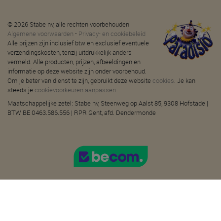
© 2026 Stabe nv, alle rechten voorbehouden.
Algemene voorwaarden
-
Privacy- en cookiebeleid
Alle prijzen zijn inclusief btw en exclusief eventuele
verzendingskosten, tenzij uitdrukkelijk anders
vermeld. Alle producten, prijzen, afbeeldingen en
informatie op deze website zijn onder voorbehoud.
Om je beter van dienst te zijn, gebruikt deze website
cookies
. Je kan
steeds je
cookievoorkeuren aanpassen
.
Maatschappelijke zetel: Stabe nv, Steenweg op Aalst 85, 9308 Hofstade |
BTW BE 0463.586.556 | RPR Gent, afd. Dendermonde