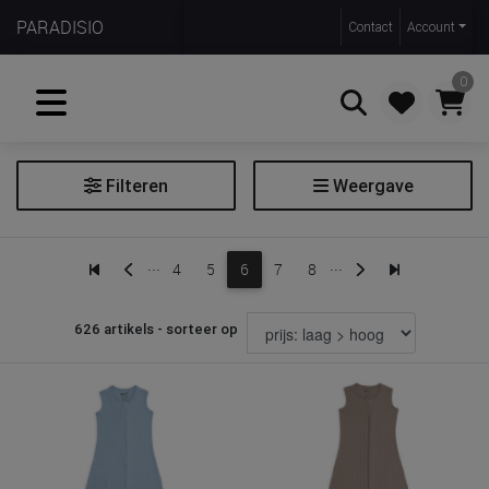
PARADISIO
Contact
Account
0
Filteren
Weergave
Zoeken
Inbakeren
...
...
4
5
6
7
8
Slaapzak
626 artikels - sorteer op
Prijs
€ 9
€ 135
Merk