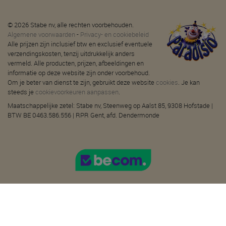
© 2026 Stabe nv, alle rechten voorbehouden.
Algemene voorwaarden
-
Privacy- en cookiebeleid
Alle prijzen zijn inclusief btw en exclusief eventuele
verzendingskosten, tenzij uitdrukkelijk anders
vermeld. Alle producten, prijzen, afbeeldingen en
informatie op deze website zijn onder voorbehoud.
Om je beter van dienst te zijn, gebruikt deze website
cookies
. Je kan
steeds je
cookievoorkeuren aanpassen
.
Maatschappelijke zetel: Stabe nv, Steenweg op Aalst 85, 9308 Hofstade |
BTW BE 0463.586.556 | RPR Gent, afd. Dendermonde