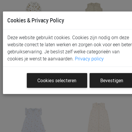
Cookies & Privacy Policy
Deze website gebruikt cookies. Cookies zijn nodig om deze
website correct te laten werken en zorgen ook voor een beter
gebruikservaring. Je beslist zelf welke categorieën van
Slaapzak Meyco Baby
Slaapzak Meyco Baby, 110
cookies je wenst te aanvaarden.
Privacy policy
Cocoon, 70 Cm, 3/6 Maa…
Cm, 18/24 Maanden, 0.3…
€ 24,95
€ 24,95
Cookies selecteren
Bevestigen