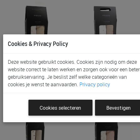
Cookies & Privacy Policy
Tetra Doek Bamboom,
Tetra Doek Bamboom,
Deze website gebruikt cookies. Cookies zijn nodig om deze
120x120 | Bee's
120x120 | Fishes
website correct te laten werken en zorgen ook voor een beter
€ 44,90
€ 44,90
gebruikservaring. Je beslist zelf welke categorieën van
cookies je wenst te aanvaarden.
Privacy policy
Cookies selecteren
Bevestigen