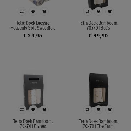
Kleur
Tetra Doek Laessig
Tetra Doek Bamboom,
Heavenly Soft Swaddle…
70x70 | Bee's
In voorraad
€ 29,95
€ 39,90
Ecocheque artikelen
Belgisch product
Filters toepassen
Tetra Doek Bamboom,
Tetra Doek Bamboom,
70x70 | Fishes
70x70 | The Farm