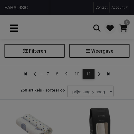
PARADISIO
Contact
Account
0
Filteren
Weergave
Zoeken
Monddoek
...
7
8
9
10
11
Tetra doek
250 artikels - sorteer op
Prijs
€ 3
€ 45
Merk