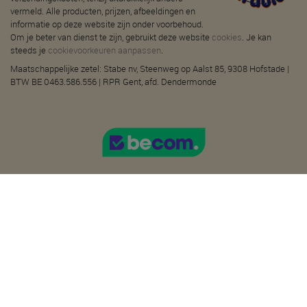
vermeld. Alle producten, prijzen, afbeeldingen en
informatie op deze website zijn onder voorbehoud.
Om je beter van dienst te zijn, gebruikt deze website
cookies
. Je kan
steeds je
cookievoorkeuren aanpassen
.
Maatschappelijke zetel: Stabe nv, Steenweg op Aalst 85, 9308 Hofstade |
BTW BE 0463.586.556 | RPR Gent, afd. Dendermonde