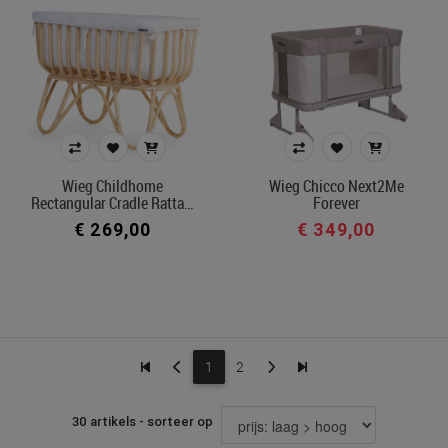
Wieg Childhome
Wieg Chicco Next2Me
Rectangular Cradle Ratta…
Forever
€ 269,00
€ 349,00
1
2
30 artikels - sorteer op