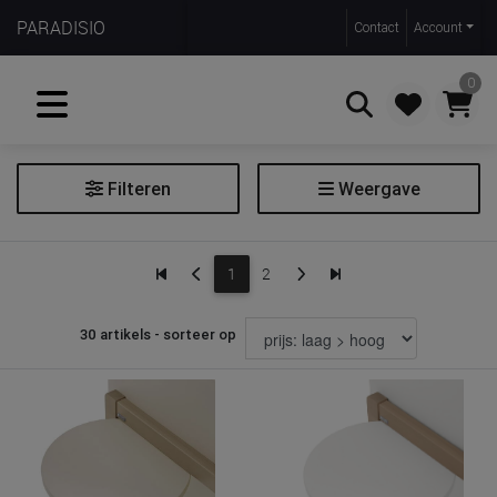
PARADISIO
Contact
Account
0
Filteren
Weergave
Zoeken
Wieg
1
2
Wieg toebehoren
30 artikels - sorteer op
Prijs
€ 37
€ 549
Merk