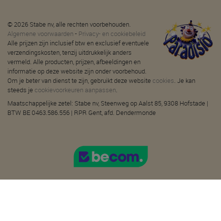
© 2026 Stabe nv, alle rechten voorbehouden.
Algemene voorwaarden
-
Privacy- en cookiebeleid
Alle prijzen zijn inclusief btw en exclusief eventuele
verzendingskosten, tenzij uitdrukkelijk anders
vermeld. Alle producten, prijzen, afbeeldingen en
informatie op deze website zijn onder voorbehoud.
Om je beter van dienst te zijn, gebruikt deze website
cookies
. Je kan
steeds je
cookievoorkeuren aanpassen
.
Maatschappelijke zetel: Stabe nv, Steenweg op Aalst 85, 9308 Hofstade |
BTW BE 0463.586.556 | RPR Gent, afd. Dendermonde