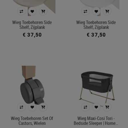
Kleur
Wieg Toebehoren Side
Wieg Toebehoren Side
Shelf, Zijplank
Shelf, Zijplank
In voorraad
€ 37,50
€ 37,50
Belgisch product
Filters toepassen
Wieg Toebehoren Set Of
Wieg Maxi-Cosi Tori -
Castors, Wielen
Bedside Sleeper | Home…