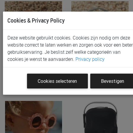
Cookies & Privacy Policy
Deze website gebruikt cookies. Cookies zijn nodig om deze
website correct te laten werken en zorgen ook voor een beter
gebruikservaring. Je beslist zelf welke categorieën van
Zonnebril Little Dutch
Zonnebril Little Dutch
cookies je wenst te aanvaarden.
Privacy policy
Kinderzonnebril Ocean
Kinderzonnebril Ocean
€ 12,95
€ 12,95
Cookies selecteren
Bevestigen