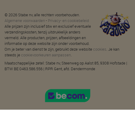
© 2026 Stabe nv, alle rechten voorbehouden.
Algemene voorwaarden
-
Privacy- en cookiebeleid
Alle prijzen zijn inclusief btw en exclusief eventuele
verzendingskosten, tenzij uitdrukkelijk anders
vermeld. Alle producten, prijzen, afbeeldingen en
informatie op deze website zijn onder voorbehoud.
Om je beter van dienst te zijn, gebruikt deze website
cookies
. Je kan
steeds je
cookievoorkeuren aanpassen
.
Maatschappelijke zetel: Stabe nv, Steenweg op Aalst 85, 9308 Hofstade |
BTW BE 0463.586.556 | RPR Gent, afd. Dendermonde