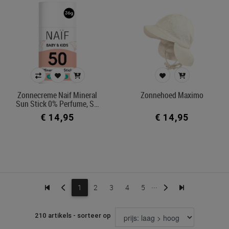
Zonnecreme Naif Mineral
Zonnehoed Maximo
Sun Stick 0% Perfume, S…
€ 14,95
€ 14,95
...
1
2
3
4
5
210 artikels - sorteer op