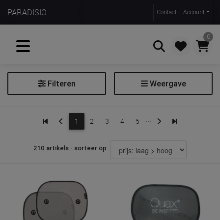
PARADISIO
Contact
Account
0
Filteren
Weergave
Zoeken
Huifel
...
1
2
3
4
5
Pet
Zonnebril
210 artikels - sorteer op
Zonnehoed
Zonnekap
Zonneproduct
Zonnescherm
Zonnescherm voor de wagen