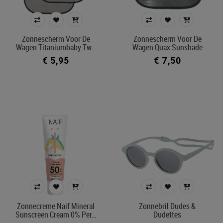
Prijs
€ 5
€ 70
Zonnescherm Voor De
Zonnescherm Voor De
Wagen Titaniumbaby Tw…
Wagen Quax Sunshade
€ 5,95
€ 7,50
Merk
Kleur
In voorraad
Ecocheque artikelen
Belgisch product
Filters toepassen
Zonnecreme Naif Mineral
Zonnebril Dudes &
Sunscreen Cream 0% Per…
Dudettes