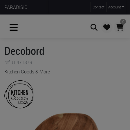
PARADISIO
Contact
Account
0
Decobord
Zoeken
ref. U-471879
Kitchen Goods & More