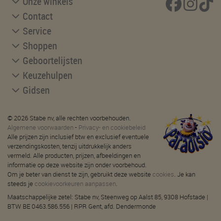
Onze winkels
Contact
Service
Shoppen
Geboortelijsten
Keuzehulpen
Gidsen
© 2026 Stabe nv, alle rechten voorbehouden.
Algemene voorwaarden
-
Privacy- en cookiebeleid
Alle prijzen zijn inclusief btw en exclusief eventuele
verzendingskosten, tenzij uitdrukkelijk anders
vermeld. Alle producten, prijzen, afbeeldingen en
informatie op deze website zijn onder voorbehoud.
Om je beter van dienst te zijn, gebruikt deze website
cookies
. Je kan
steeds je
cookievoorkeuren aanpassen
.
Maatschappelijke zetel: Stabe nv, Steenweg op Aalst 85, 9308 Hofstade |
BTW BE 0463.586.556 | RPR Gent, afd. Dendermonde