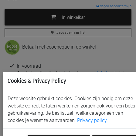
14 dagen bedenktermijn
in winkelkar
toevoegen aan lijst
Betaal met ecocheque in de winkel
In voorraad
Gratis (en direct) af te halen in onze
winkel
te Aalst
Cookies & Privacy Policy
Niet meer verkrijgbaar in onze
winkel
te Gent, Sint-
Niklaas en Waregem
Gratis verzending vanaf € 80 *
Deze website gebruikt cookies. Cookies zijn nodig om deze
website correct te laten werken en zorgen ook voor een beter
Productinformatie & specificaties
gebruikservaring. Je beslist zelf welke categorieën van
Voorraad bij Paradisio
cookies je wenst te aanvaarden.
Privacy policy
Labels