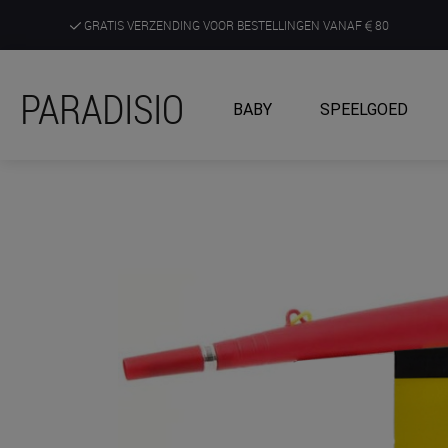
GRATIS VERZENDING VOOR BESTELLINGEN VANAF
80
DE RUIMSTE KEUZE AAN DE SCHERPSTE PRIJZEN
PARADISIO
BABY
SPEELGOED
ONTDEK, BELEEF EN KRIJG ADVIES IN ONZE WINKELS