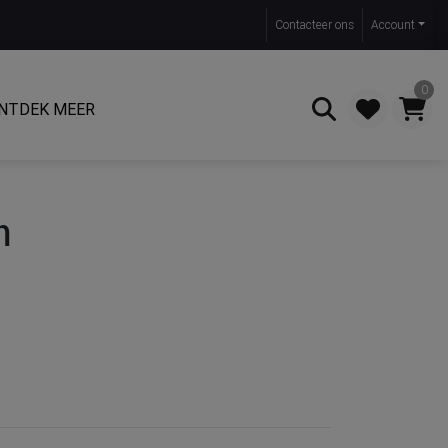
Contact
eer ons
Account
0
NTDEK MEER
Zoeken
n