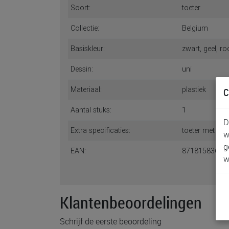
Soort:
toeter
Collectie:
Belgium
Basiskleur:
zwart, geel, r
Dessin:
uni
Materiaal:
plastiek
C
Aantal stuks:
1
D
Extra specificaties:
toeter met Bel
w
g
EAN:
87181583613
w
Klantenbeoordelingen
Schrijf de eerste beoordeling