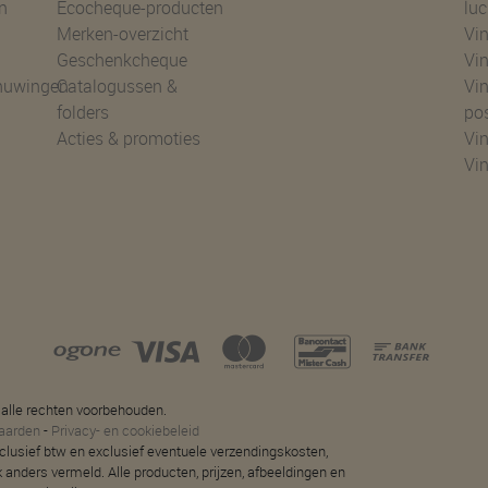
n
Ecocheque-producten
luc
Merken-overzicht
Vin
Geschenkcheque
Vin
huwingen
Catalogussen &
Vin
folders
po
Acties & promoties
Vin
Vi
 alle rechten voorbehouden.
aarden
-
Privacy- en cookiebeleid
 inclusief btw en exclusief eventuele verzendingskosten,
jk anders vermeld. Alle producten, prijzen, afbeeldingen en