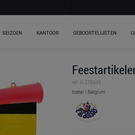
SEIZOEN
KANTOOR
GEBOORTELIJSTEN
O
Feestartikele
ref. U-276345
toeter | Belgium