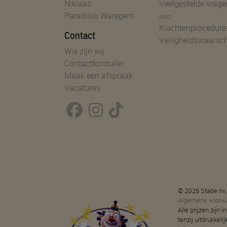
Niklaas
Veelgestelde vrage
Paradisio Waregem
(FAQ)
Klachtenprocedure
Contact
Veiligheidswaarsc
Wie zijn wij
Contactformulier
Maak een afspraak
Vacatures
© 2026 Stabe nv,
Algemene voorw
Alle prijzen zijn
tenzij uitdrukkeli