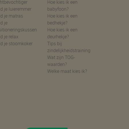
htbevochtiger
Hoe kies ik een
d je luieremmer
babyfoon?
d je matras
Hoe kies ik een
d je
bedhekje?
sitioneringskussen
Hoe kies ik een
d je relax
deurhekje?
nd je stoomkoker
Tips bij
zindelijkheidstraining
Wat zijn TOG-
waarden?
Welke maat kies ik?