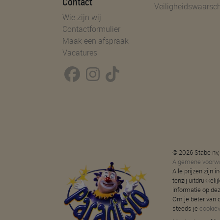
Contact
Veiligheidswaarsc
Wie zijn wij
Contactformulier
Maak een afspraak
Vacatures
© 2026 Stabe nv,
Algemene voorw
Alle prijzen zijn
tenzij uitdrukkeli
informatie op de
Om je beter van d
steeds je
cookie