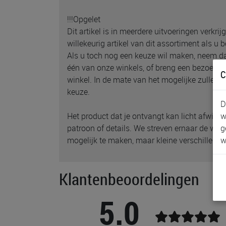
!!!Opgelet
Dit artikel is in meerdere uitvoeringen verkri
willekeurig artikel van dit assortiment als u 
Als u toch nog een keuze wil maken, neem d
één van onze winkels, of breng een bezoekje 
C
winkel. In de mate van het mogelijke zullen
keuze.
D
w
Het product dat je ontvangt kan licht afwijken
g
patroon of details. We streven ernaar de we
w
mogelijk te maken, maar kleine verschillen zi
Klantenbeoordelingen
5.0