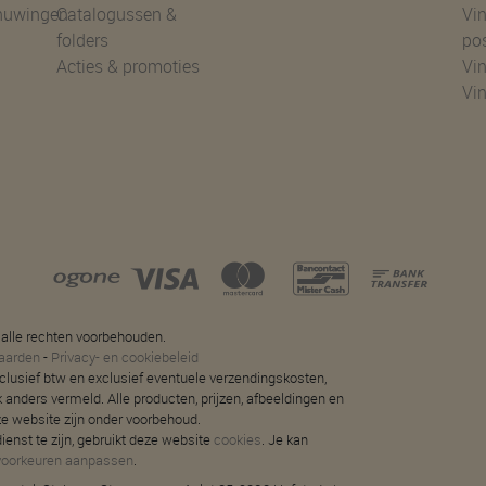
huwingen
Catalogussen &
Vin
folders
po
Acties & promoties
Vin
Vi
 alle rechten voorbehouden.
aarden
-
Privacy- en cookiebeleid
 inclusief btw en exclusief eventuele verzendingskosten,
jk anders vermeld. Alle producten, prijzen, afbeeldingen en
ze website zijn onder voorbehoud.
ienst te zijn, gebruikt deze website
cookies
. Je kan
voorkeuren aanpassen
.