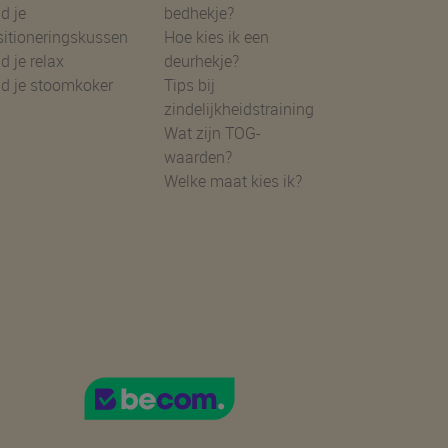
d je
bedhekje?
sitioneringskussen
Hoe kies ik een
d je relax
deurhekje?
nd je stoomkoker
Tips bij
zindelijkheidstraining
Wat zijn TOG-
waarden?
Welke maat kies ik?