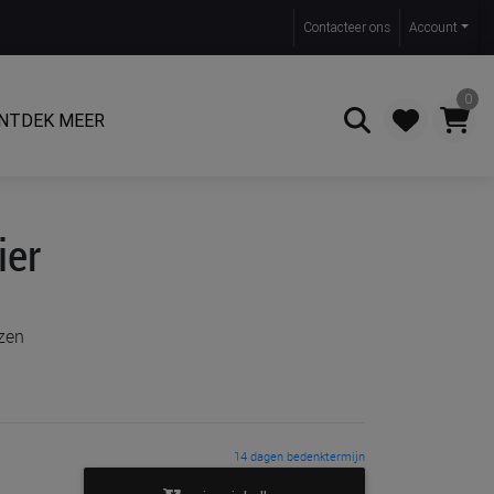
Contact
eer ons
Account
0
NTDEK MEER
Zoeken
ier
ozen
14 dagen bedenktermijn