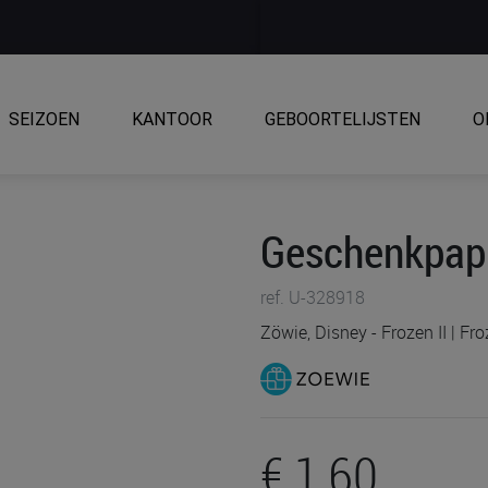
SEIZOEN
KANTOOR
GEBOORTELIJSTEN
O
Geschenkpap
ref. U-328918
Zöwie, Disney - Frozen II | Fr
€ 1,60