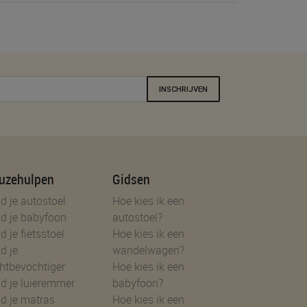
INSCHRIJVEN
uzehulpen
Gidsen
d je autostoel
Hoe kies ik een
d je babyfoon
autostoel?
d je fietsstoel
Hoe kies ik een
d je
wandelwagen?
htbevochtiger
Hoe kies ik een
d je luieremmer
babyfoon?
d je matras
Hoe kies ik een