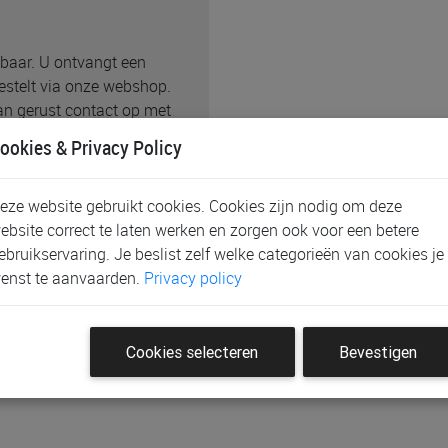
jgbaar. U ontvangt een
bestelt via onze webshop.
an gerust contact op met
aan uw dichtstbijzijnde
ookies & Privacy Policy
 wij rekening houden met uw
eze website gebruikt cookies. Cookies zijn nodig om deze
ebsite correct te laten werken en zorgen ook voor een betere
 van de afbeelding in kleur,
ebruikservaring. Je beslist zelf welke categorieën van cookies je
ergave zo nauwkeurig
enst te aanvaarden.
Privacy policy
jn mogelijk.
Cookies selecteren
Bevestigen