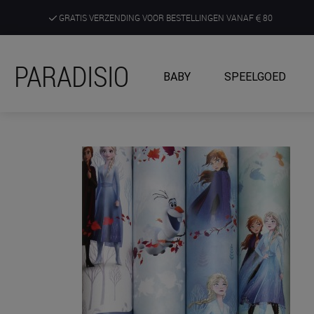
GRATIS VERZENDING VOOR BESTELLINGEN VANAF
80
DE RUIMSTE KEUZE AAN DE SCHERPSTE PRIJZEN
PARADISIO
BABY
SPEELGOED
ONTDEK, BELEEF EN KRIJG ADVIES IN ONZE WINKELS