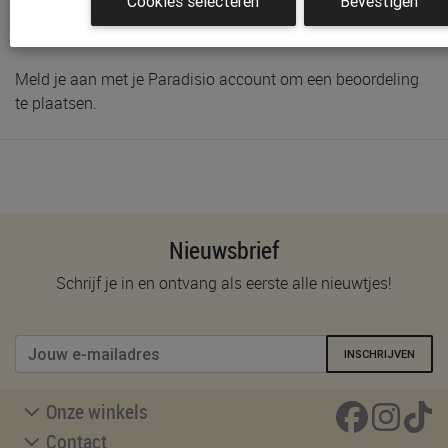
Cookies selecteren
Bevestigen
Schrijf de eerste beoordeling
Meld je aan met je Paradisio account om een beoordeling
te plaatsen.
Nieuwsbrief
Schrijf je in en ontvang als eerste alle nieuwtjes!
INSCHRIJVEN
Onze winkels
Contact