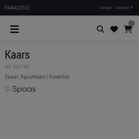
PARADISIO
Contact
Account
0
Kaars
Zoeken
ref. 509786
Spaas, figuurkaars | Essential