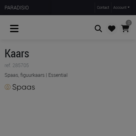
PARADISIO
Contact
Account
0
Kaars
Zoeken
ref. 285705
Spaas, figuurkaars | Essential