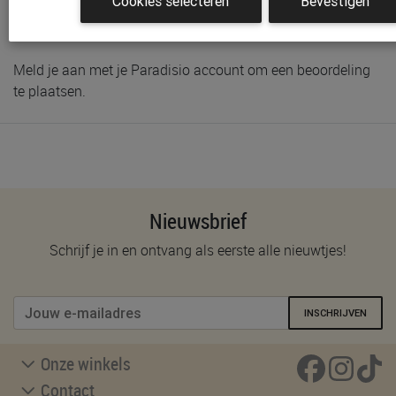
Cookies selecteren
Bevestigen
Schrijf de eerste beoordeling
Meld je aan met je Paradisio account om een beoordeling
te plaatsen.
Nieuwsbrief
Schrijf je in en ontvang als eerste alle nieuwtjes!
INSCHRIJVEN
Onze winkels
Contact