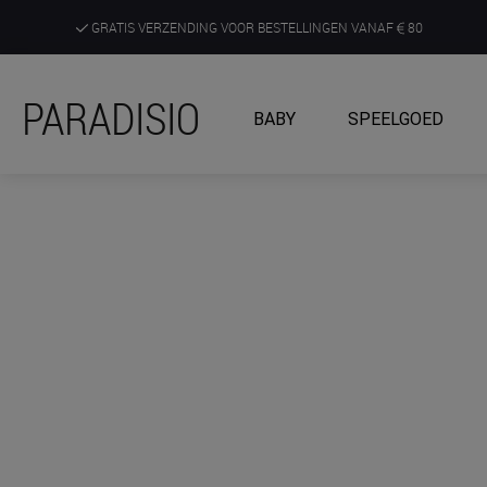
GRATIS VERZENDING VOOR BESTELLINGEN VANAF
80
DE RUIMSTE KEUZE AAN DE SCHERPSTE PRIJZEN
PARADISIO
BABY
SPEELGOED
ONTDEK, BELEEF EN KRIJG ADVIES IN ONZE WINKELS