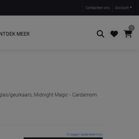
Contact
eer ons
Account
0
NTDEK MEER
Zoeken
 glas/geurkaars, Midnight Magic - Cardamom
14 dagen bedenktermijn