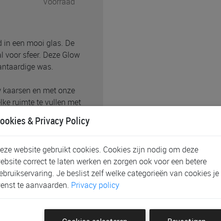
Voorraad
d in een mooi glas. De
l voor sfeer. Deze Glow
antaardige was.
 kaarsen en met onze
lke ruimte te vullen met
tebestendige onderzetter om
ookies & Privacy Policy
eze website gebruikt cookies. Cookies zijn nodig om deze
ebsite correct te laten werken en zorgen ook voor een betere
ebruikservaring. Je beslist zelf welke categorieën van cookies je
enst te aanvaarden.
Privacy policy
an leer en hout, versterkt
e ervaring.