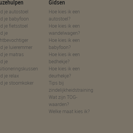
uzehulpen
Gidsen
d je autostoel
Hoe kies ik een
d je babyfoon
autostoel?
d je fietsstoel
Hoe kies ik een
d je
wandelwagen?
htbevochtiger
Hoe kies ik een
d je luieremmer
babyfoon?
d je matras
Hoe kies ik een
d je
bedhekje?
sitioneringskussen
Hoe kies ik een
d je relax
deurhekje?
nd je stoomkoker
Tips bij
zindelijkheidstraining
Wat zijn TOG-
waarden?
Welke maat kies ik?