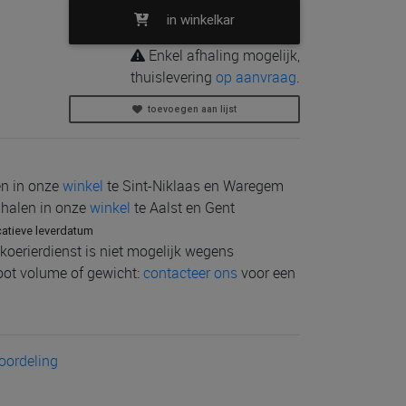
in winkelkar
Enkel afhaling mogelijk,
thuislevering
op aanvraag
.
toevoegen aan lijst
len in onze
winkel
te Sint-Niklaas en Waregem
e halen in onze
winkel
te Aalst en Gent
catieve leverdatum
koerierdienst is niet mogelijk wegens
root volume of gewicht:
contacteer ons
voor een
eoordeling