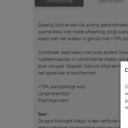
Omschrijving
Specificaties
Gezellig licht en een rijk aroma gecombineer
warme kleur met matte afwerking zorgt overa
kaars met vier wieken is gevuld met +70% pl
Combineer deze kaars met onze andere Glow
rustieke kaarsen in verschillende maten om e
pure vreugde. Opgelet: Gebruik altijd een hit
C
het oppervlak te beschermen.
D
+70% plantaardige was
w
Lange brandtijd
g
Prachtige vlam
w
Geur
De geur Midnight Magic is een verfijnde mix v
met kardemom en bergamot voor een luxueuz