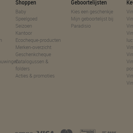
Shoppen
Geboortelijsten
Ke
Baby
Kies een geschenkje
Vin
Speelgoed
Mijn geboortelijst bij
Vin
Seizoen
Paradisio
Vin
Kantoor
Vin
n
Ecocheque-producten
luc
Merken-overzicht
Vin
Geschenkcheque
Vin
huwingen
Catalogussen &
Vin
folders
po
Acties & promoties
Vin
Vi