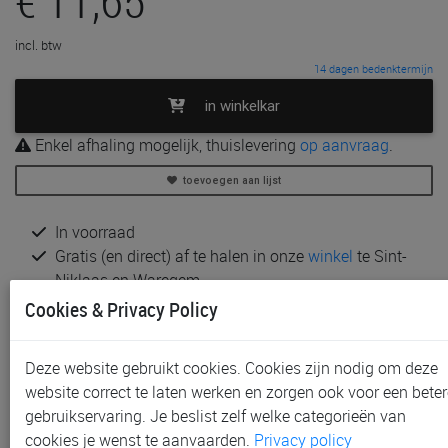
incl. btw
14 dagen bedenktermijn
in winkelkar
Enkel afhaling mogelijk, thuislevering
op aanvraag
.
toevoegen aan lijst
In voorraad
Gratis (en direct) af te halen in onze
winkel
te Sint-
Niklaas en Waregem
Gratis (na bestelling) af te halen in onze
winkel
te
Cookies & Privacy Policy
Aalst en Gent
Verzending via standaard koerierdienst is niet
Deze website gebruikt cookies. Cookies zijn nodig om deze
mogelijk wegens beschadigingsrisico, te groot
website correct te laten werken en zorgen ook voor een beter
volume of gewicht:
contacteer ons
voor een offerte bij
gebruikservaring. Je beslist zelf welke categorieën van
thuislevering
cookies je wenst te aanvaarden.
Privacy policy