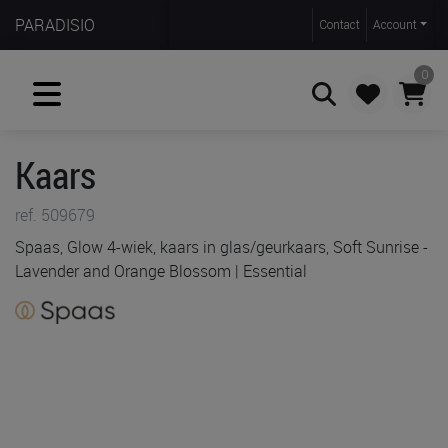
PARADISIO
Contact
Account
0
Kaars
Zoeken
ref. 509679
Spaas, Glow 4-wiek, kaars in glas/geurkaars, Soft Sunrise -
Lavender and Orange Blossom | Essential