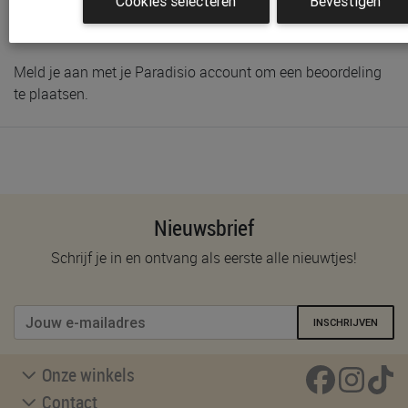
Cookies selecteren
Bevestigen
Schrijf de eerste beoordeling
Meld je aan met je Paradisio account om een beoordeling
te plaatsen.
Nieuwsbrief
Schrijf je in en ontvang als eerste alle nieuwtjes!
INSCHRIJVEN
Onze winkels
Contact