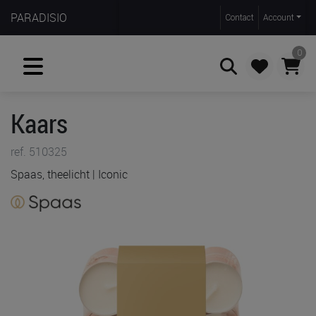
PARADISIO
Contact
Account
0
Kaars
Zoeken
ref. 510325
Spaas, theelicht | Iconic