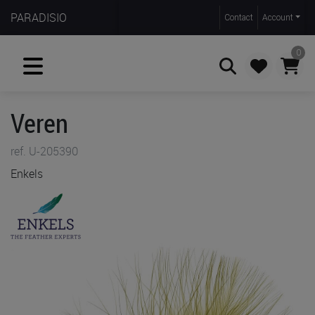
PARADISIO
Contact
Account
0
Veren
Zoeken
ref. U-205390
Enkels