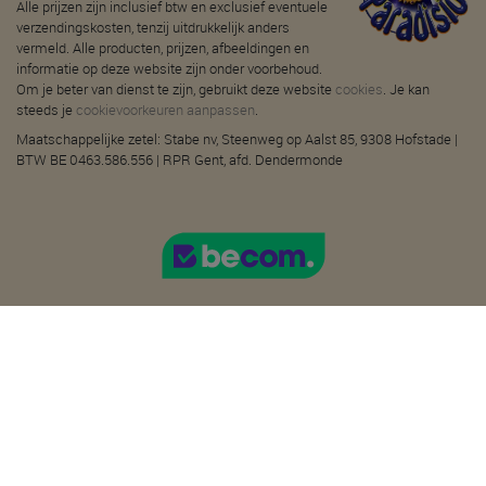
Alle prijzen zijn inclusief btw en exclusief eventuele
verzendingskosten, tenzij uitdrukkelijk anders
vermeld. Alle producten, prijzen, afbeeldingen en
informatie op deze website zijn onder voorbehoud.
Om je beter van dienst te zijn, gebruikt deze website
cookies
. Je kan
steeds je
cookievoorkeuren aanpassen
.
Maatschappelijke zetel: Stabe nv, Steenweg op Aalst 85, 9308 Hofstade |
BTW BE 0463.586.556 | RPR Gent, afd. Dendermonde