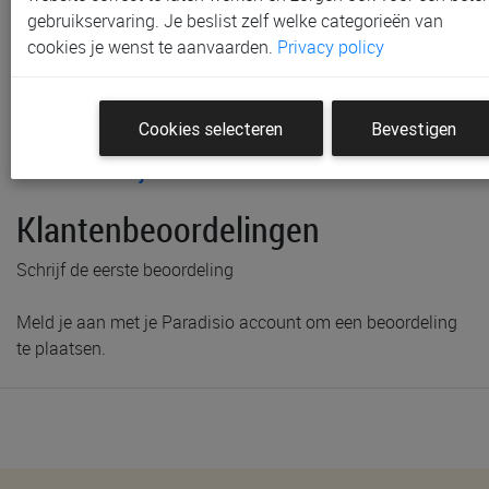
gebruikservaring. Je beslist zelf welke categorieën van
Niet meer verkrijgbaar in onze
winkel
te Gent en Sint-
cookies je wenst te aanvaarden.
Privacy policy
Niklaas
Gratis verzending vanaf € 80 *
Cookies selecteren
Bevestigen
Productinformatie & specificaties
Voorraad bij Paradisio
Klantenbeoordelingen
Schrijf de eerste beoordeling
Meld je aan met je Paradisio account om een beoordeling
te plaatsen.