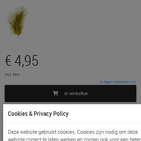
€ 4,95
incl. btw
14 dagen bedenktermijn
in winkelkar
toevoegen aan lijst
Cookies & Privacy Policy
In voorraad
Deze website gebruikt cookies. Cookies zijn nodig om deze
Gratis (en direct) af te halen in onze
winkel
te Aalst en
website correct te laten werken en zorgen ook voor een beter
Waregem