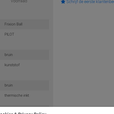
Voorraad
Schrijf de eerste klantenb
Frixion Ball
PILOT
bruin
kunststof
bruin
thermische inkt
0.7 mm