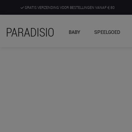
GRATIS VERZENDING VOOR BESTELLINGEN VANAF
80
DE RUIMSTE KEUZE AAN DE SCHERPSTE PRIJZEN
PARADISIO
BABY
SPEELGOED
ONTDEK, BELEEF EN KRIJG ADVIES IN ONZE WINKELS