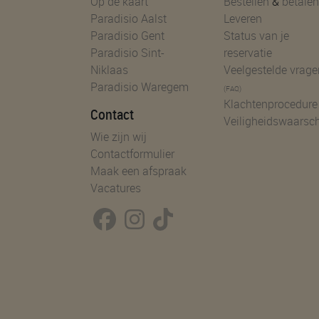
Op de kaart
Bestellen
&
betalen
Paradisio Aalst
Leveren
Paradisio Gent
Status van je
Paradisio Sint-
reservatie
Niklaas
Veelgestelde vrage
Paradisio Waregem
(FAQ)
Klachtenprocedure
Contact
Veiligheidswaarsc
Wie zijn wij
Contactformulier
Maak een afspraak
Vacatures