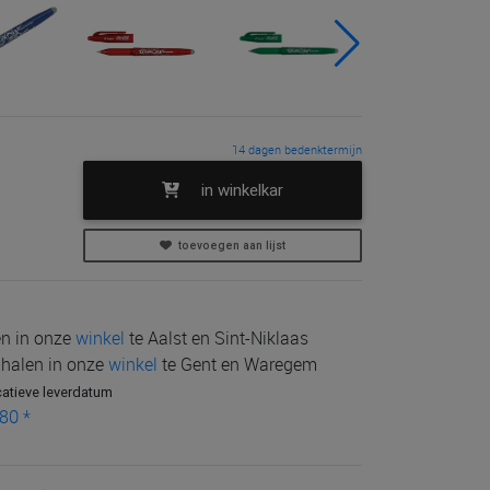
14 dagen bedenktermijn
in winkelkar
toevoegen aan lijst
len in onze
winkel
te Aalst en Sint-Niklaas
e halen in onze
winkel
te Gent en Waregem
catieve leverdatum
80 *