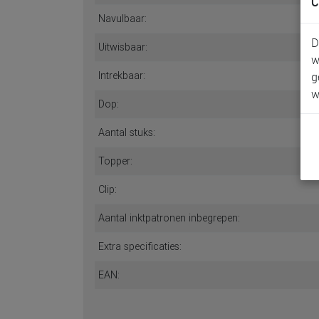
C
Navulbaar:
D
Uitwisbaar:
w
Intrekbaar:
g
w
Dop:
Aantal stuks:
Topper:
Clip:
Aantal inktpatronen inbegrepen:
Extra specificaties:
EAN: