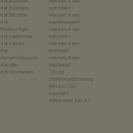
d je autostoel
Hoe kies ik een
d je babyfoon
autostoel?
d je fietsstoel
Hoe kies ik een
d je
wandelwagen?
htbevochtiger
Hoe kies ik een
d je luieremmer
babyfoon?
d je matras
Hoe kies ik een
d je
bedhekje?
sitioneringskussen
Hoe kies ik een
d je relax
deurhekje?
nd je stoomkoker
Tips bij
zindelijkheidstraining
Wat zijn TOG-
waarden?
Welke maat kies ik?