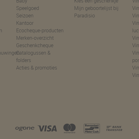
Baby
Kies een geschenkje
Vin
Speelgoed
Mijn geboortelijst bij
Vin
Seizoen
Paradisio
Vin
Kantoor
Vin
n
Ecocheque-producten
luc
Merken-overzicht
Vin
Geschenkcheque
Vin
huwingen
Catalogussen &
Vin
folders
po
Acties & promoties
Vin
Vi