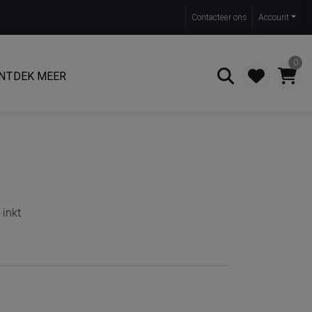
Contact
eer ons
Account
0
NTDEK MEER
Zoeken
 inkt