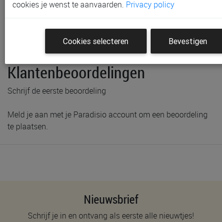
Gratis verzending vanaf € 80 *
cookies je wenst te aanvaarden.
Privacy policy
Productinformatie & specificaties
Cookies selecteren
Bevestigen
Voorraad bij Paradisio
Klantenbeoordelingen
Schrijf de eerste beoordeling
Meld je aan met je Paradisio account om een beoordeling
te plaatsen.
Nieuwsbrief
Schrijf je in en ontvang als eerste alle nieuwtjes!