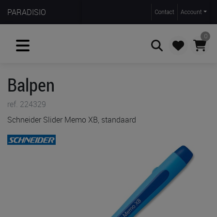
PARADISIO
Contact
Account
0
Balpen
Zoeken
ref. 224329
Schneider Slider Memo XB, standaard