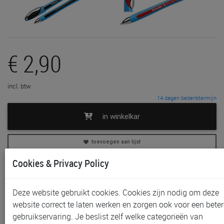
€ 2,90
incl. btw
14 dagen bedenktermijn
in winkelkar
toevoegen aan lijst
Cookies & Privacy Policy
In voorraad
Gratis (en direct) af te halen in onze
winkel
te Aalst,
Sint-Niklaas en Waregem
Deze website gebruikt cookies. Cookies zijn nodig om deze
Gratis (na bestelling) af te halen in onze
winkel
te
website correct te laten werken en zorgen ook voor een beter
Gent
gebruikservaring. Je beslist zelf welke categorieën van