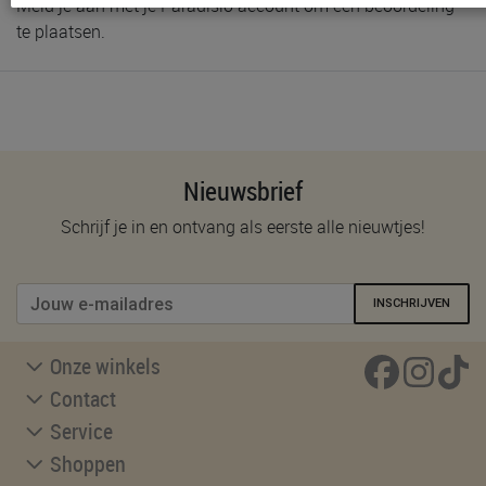
Meld je aan met je Paradisio account om een beoordeling
te plaatsen.
Nieuwsbrief
Schrijf je in en ontvang als eerste alle nieuwtjes!
INSCHRIJVEN
Onze winkels
Contact
Service
Shoppen