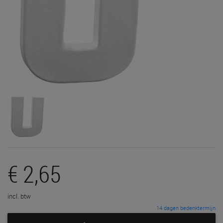
€ 2,65
incl. btw
14 dagen bedenktermijn