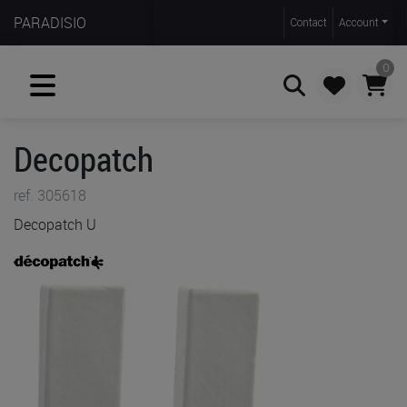
PARADISIO
Contact
Account
0
Decopatch
Zoeken
ref. 305618
Decopatch U