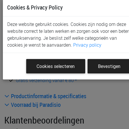
Cookies & Privacy Policy
14 dagen bedenktermijn
in winkelkar
Deze website gebruikt cookies. Cookies zijn nodig om deze
website correct te laten werken en zorgen ook voor een beter
toevoegen aan lijst
gebruikservaring. Je beslist zelf welke categorieën van
cookies je wenst te aanvaarden.
Privacy policy
In voorraad
Gratis (en direct) af te halen in onze
winkel
te Aalst,
Sint-Niklaas en Waregem
Cookies selecteren
Bevestigen
Gratis (na bestelling) af te halen in onze
winkel
te
Gent
Gratis verzending vanaf € 80 *
Productinformatie & specificaties
Voorraad bij Paradisio
Klantenbeoordelingen