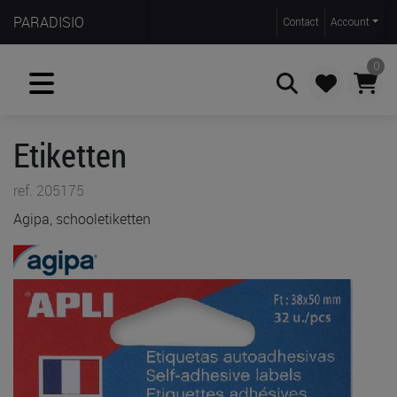
PARADISIO
Contact
Account
0
Etiketten
Zoeken
ref. 205175
Agipa, schooletiketten