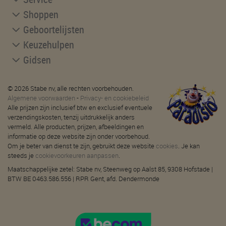
Shoppen
Geboortelijsten
Keuzehulpen
Gidsen
© 2026 Stabe nv, alle rechten voorbehouden.
Algemene voorwaarden
-
Privacy- en cookiebeleid
Alle prijzen zijn inclusief btw en exclusief eventuele
verzendingskosten, tenzij uitdrukkelijk anders
vermeld. Alle producten, prijzen, afbeeldingen en
informatie op deze website zijn onder voorbehoud.
Om je beter van dienst te zijn, gebruikt deze website
cookies
. Je kan
steeds je
cookievoorkeuren aanpassen
.
Maatschappelijke zetel: Stabe nv, Steenweg op Aalst 85, 9308 Hofstade |
BTW BE 0463.586.556 | RPR Gent, afd. Dendermonde