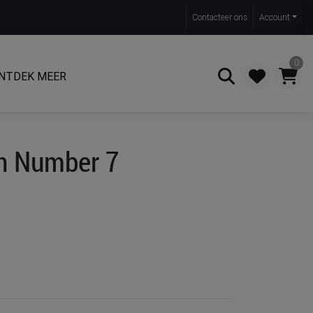
Contact
eer ons
Account
0
NTDEK MEER
Zoeken
en Number 7