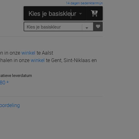
14 dagen bedenktermijn
len in onze
winkel
te Aalst
e halen in onze
winkel
te Gent, Sint-Niklaas en
catieve leverdatum
80 *
eoordeling