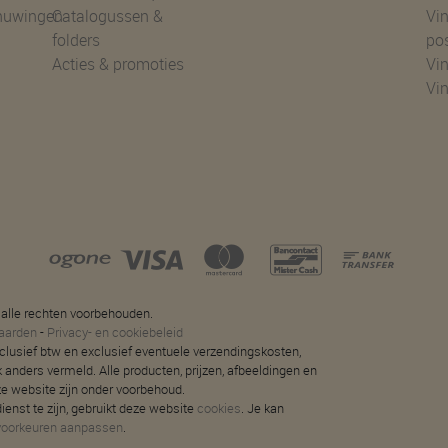
huwingen
Catalogussen &
Vin
folders
po
Acties & promoties
Vin
Vi
 alle rechten voorbehouden.
aarden
-
Privacy- en cookiebeleid
 inclusief btw en exclusief eventuele verzendingskosten,
jk anders vermeld. Alle producten, prijzen, afbeeldingen en
ze website zijn onder voorbehoud.
ienst te zijn, gebruikt deze website
cookies
. Je kan
voorkeuren aanpassen
.