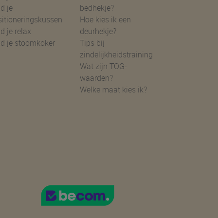
d je
bedhekje?
sitioneringskussen
Hoe kies ik een
d je relax
deurhekje?
nd je stoomkoker
Tips bij
zindelijkheidstraining
Wat zijn TOG-
waarden?
Welke maat kies ik?