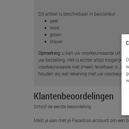
Dit artikel is beschikbaar in basiskleur:
geel
rood
groen
blauw
C
u kan uw voorkeurwaarde uit dit 
Opmerking:
D
uw bestelling. Het is echter altijd mogelijk d
w
voorkeurwaarde niet (meer) leverbaar is. In 
g
houden wij wel rekening met uw voorkeur of c
w
Klantenbeoordelingen
Schrijf de eerste beoordeling
Meld je aan met je Paradisio account om een b