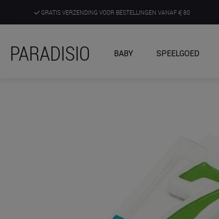
GRATIS VERZENDING VOOR BESTELLINGEN VANAF
80
DE RUIMSTE KEUZE AAN DE SCHERPSTE PRIJZEN
PARADISIO
BABY
SPEELGOED
ONTDEK, BELEEF EN KRIJG ADVIES IN ONZE WINKELS