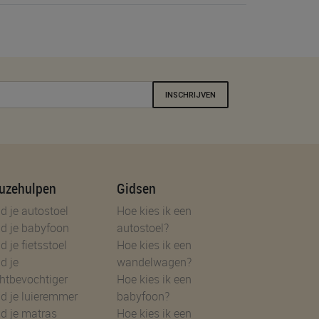
INSCHRIJVEN
uzehulpen
Gidsen
d je autostoel
Hoe kies ik een
d je babyfoon
autostoel?
d je fietsstoel
Hoe kies ik een
d je
wandelwagen?
htbevochtiger
Hoe kies ik een
d je luieremmer
babyfoon?
d je matras
Hoe kies ik een