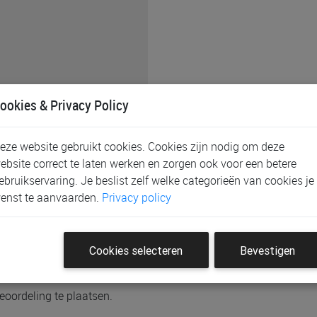
ookies & Privacy Policy
assortiment doorgeven bij
eze website gebruikt cookies. Cookies zijn nodig om deze
at de gewenste
ebsite correct te laten werken en zorgen ook voor een betere
de mate van het mogelijke
ebruikservaring. Je beslist zelf welke categorieën van cookies je
ontacteren wij u.
enst te aanvaarden.
Privacy policy
Cookies selecteren
Bevestigen
eoordeling te plaatsen.