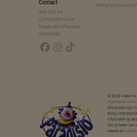
Contact
Veiligheidswaarsc
Wie zijn wij
Contactformulier
Maak een afspraak
Vacatures
© 2026 Stabe nv,
Algemene voorw
Alle prijzen zijn
tenzij uitdrukkeli
informatie op de
Om je beter van d
steeds je
cookie