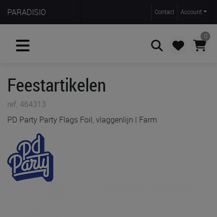
PARADISIO
Contact
Account
0
Feestartikelen
Zoeken
ref. 464313
PD Party Party Flags Foil, vlaggenlijn | Farm