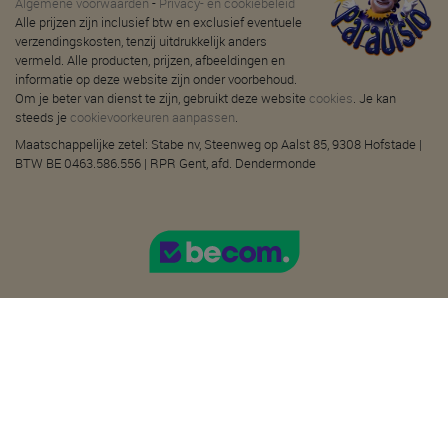
Algemene voorwaarden
-
Privacy- en cookiebeleid
Alle prijzen zijn inclusief btw en exclusief eventuele
verzendingskosten, tenzij uitdrukkelijk anders
vermeld. Alle producten, prijzen, afbeeldingen en
informatie op deze website zijn onder voorbehoud.
Om je beter van dienst te zijn, gebruikt deze website
cookies
. Je kan
steeds je
cookievoorkeuren aanpassen
.
Maatschappelijke zetel: Stabe nv, Steenweg op Aalst 85, 9308 Hofstade |
BTW BE 0463.586.556 | RPR Gent, afd. Dendermonde