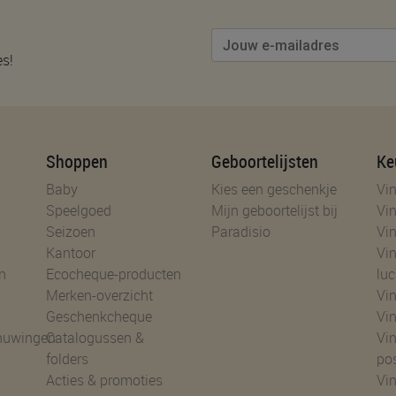
es!
Shoppen
Geboortelijsten
Ke
Baby
Kies een geschenkje
Vin
Speelgoed
Mijn geboortelijst bij
Vin
Seizoen
Paradisio
Vin
Kantoor
Vin
n
Ecocheque-producten
luc
Merken-overzicht
Vin
Geschenkcheque
Vin
huwingen
Catalogussen &
Vin
folders
po
Acties & promoties
Vin