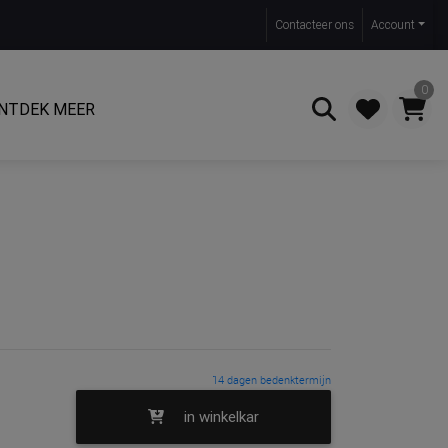
Contact
eer ons
Account
0
NTDEK MEER
Zoeken
14 dagen bedenktermijn
in winkelkar