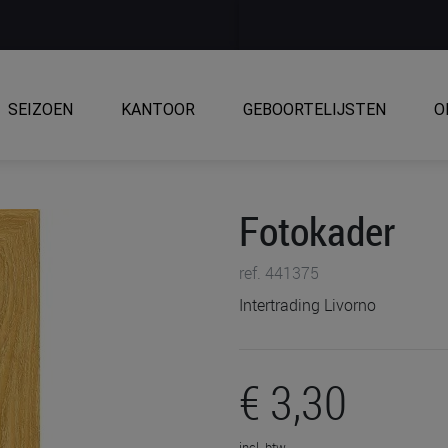
SEIZOEN
KANTOOR
GEBOORTELIJSTEN
O
Fotokader
ref. 441375
Intertrading Livorno
€ 3,30
incl. btw