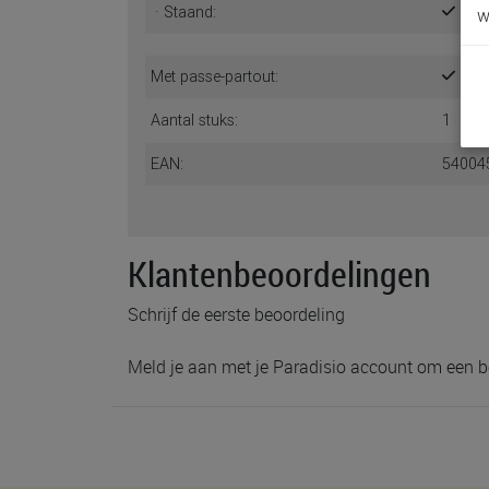
· Staand:
w
Met passe-partout:
Aantal stuks:
1
EAN:
54004
Klantenbeoordelingen
Schrijf de eerste beoordeling
Meld je aan met je Paradisio account om een b