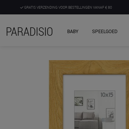
GRATIS VERZENDING VOOR BESTELLINGEN VANAF
80
DE RUIMSTE KEUZE AAN DE SCHERPSTE PRIJZEN
PARADISIO
BABY
SPEELGOED
ONTDEK, BELEEF EN KRIJG ADVIES IN ONZE WINKELS