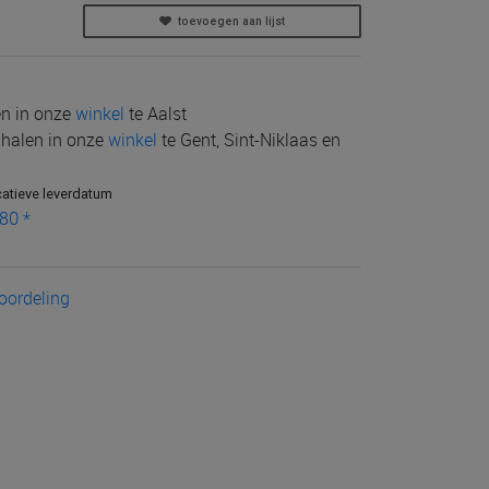
toevoegen aan lijst
len in onze
winkel
te Aalst
e halen in onze
winkel
te Gent, Sint-Niklaas en
catieve leverdatum
80 *
eoordeling