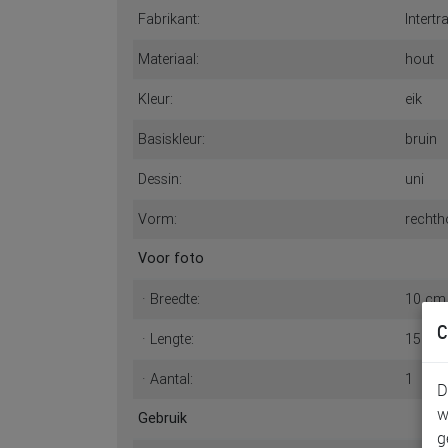
Fabrikant:
Intertr
Materiaal:
hout
Kleur:
eik
Basiskleur:
bruin
Dessin:
uni
Vorm:
rechth
Voor foto
· Breedte:
10 cm
C
· Lengte:
15 cm
· Aantal:
1
D
w
Gebruik
g