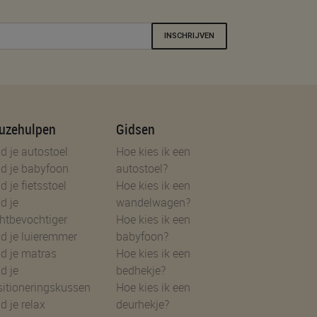
INSCHRIJVEN
uzehulpen
Gidsen
d je autostoel
Hoe kies ik een
d je babyfoon
autostoel?
d je fietsstoel
Hoe kies ik een
d je
wandelwagen?
htbevochtiger
Hoe kies ik een
d je luieremmer
babyfoon?
d je matras
Hoe kies ik een
d je
bedhekje?
sitioneringskussen
Hoe kies ik een
d je relax
deurhekje?