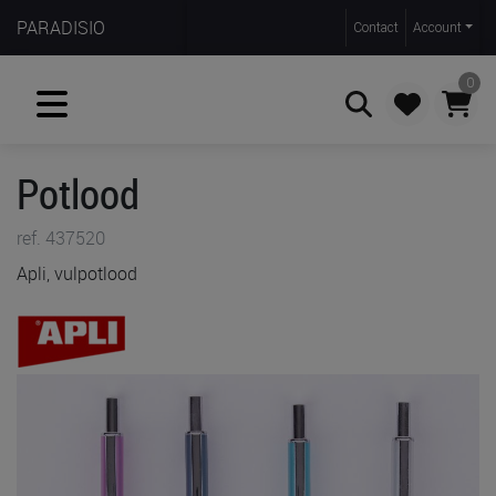
PARADISIO
Contact
Account
0
Potlood
Zoeken
ref. 437520
Apli, vulpotlood