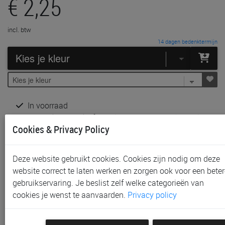
€ 2,25
incl. btw
14 dagen bedenktermijn
In voorraad
Gratis (en direct) af te halen in onze
winkel
te Aalst,
Cookies & Privacy Policy
Sint-Niklaas en Waregem
Gratis (na bestelling) af te halen in onze
winkel
te
Gent
Deze website gebruikt cookies. Cookies zijn nodig om deze
Gratis verzending vanaf € 80 *
website correct te laten werken en zorgen ook voor een beter
gebruikservaring. Je beslist zelf welke categorieën van
Productinformatie & specificaties
cookies je wenst te aanvaarden.
Privacy policy
Voorraad bij Paradisio