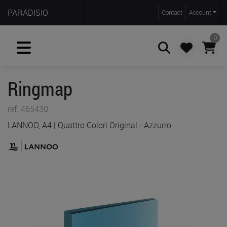
PARADISIO
Contact
Account
0
Ringmap
Zoeken
ref. 465430
LANNOO, A4 | Quattro Colori Original - Azzurro