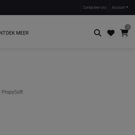
Contact
eer ons
Account
0
NTDEK MEER
Zoeken
| PropySoft