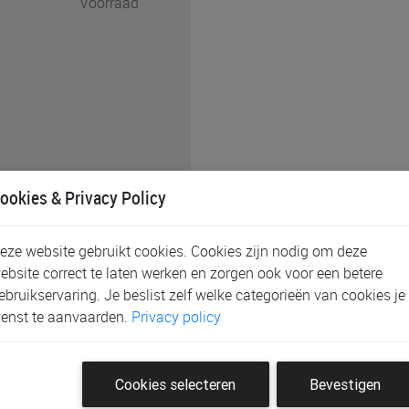
Voorraad
ookies & Privacy Policy
eze website gebruikt cookies. Cookies zijn nodig om deze
ebsite correct te laten werken en zorgen ook voor een betere
assortiment doorgeven bij
ebruikservaring. Je beslist zelf welke categorieën van cookies je
at de gewenste
enst te aanvaarden.
Privacy policy
de mate van het mogelijke
ontacteren wij u.
Cookies selecteren
Bevestigen