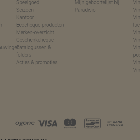
Speelgoed
Mijn geboortelijst bij
Vin
Seizoen
Paradisio
Vin
Kantoor
Vin
n
Ecocheque-producten
luc
Merken-overzicht
Vin
Geschenkcheque
Vin
huwingen
Catalogussen &
Vin
folders
po
Acties & promoties
Vin
Vi