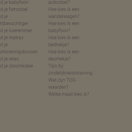
d je babyfoon
autostoel?
d je fietsstoel
Hoe kies ik een
d je
wandelwagen?
htbevochtiger
Hoe kies ik een
d je luieremmer
babyfoon?
d je matras
Hoe kies ik een
d je
bedhekje?
sitioneringskussen
Hoe kies ik een
d je relax
deurhekje?
nd je stoomkoker
Tips bij
zindelijkheidstraining
Wat zijn TOG-
waarden?
Welke maat kies ik?