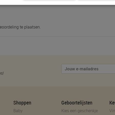
eoordeling te plaatsen.
es!
Shoppen
Geboortelijsten
Ke
Baby
Kies een geschenkje
Vin