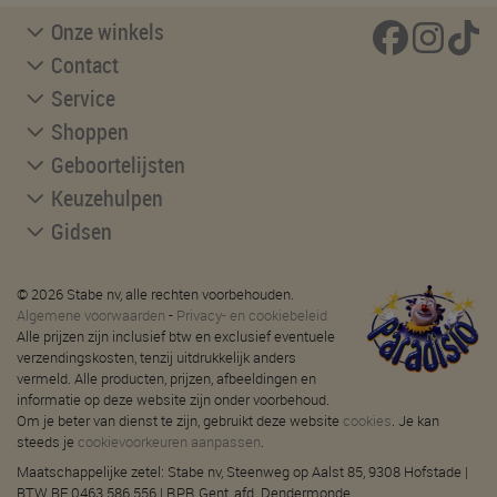
Onze winkels
Contact
Service
Shoppen
Geboortelijsten
Keuzehulpen
Gidsen
© 2026 Stabe nv, alle rechten voorbehouden.
Algemene voorwaarden
-
Privacy- en cookiebeleid
Alle prijzen zijn inclusief btw en exclusief eventuele
verzendingskosten, tenzij uitdrukkelijk anders
vermeld. Alle producten, prijzen, afbeeldingen en
informatie op deze website zijn onder voorbehoud.
Om je beter van dienst te zijn, gebruikt deze website
cookies
. Je kan
steeds je
cookievoorkeuren aanpassen
.
Maatschappelijke zetel: Stabe nv, Steenweg op Aalst 85, 9308 Hofstade |
BTW BE 0463.586.556 | RPR Gent, afd. Dendermonde