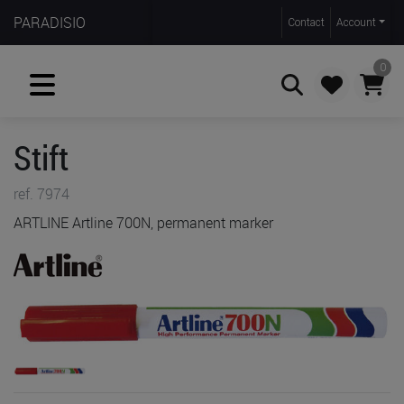
PARADISIO
Contact
Account
0
Stift
Zoeken
ref. 7974
ARTLINE Artline 700N, permanent marker