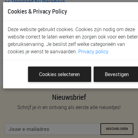
Voorraad bij Paradisio
Cookies & Privacy Policy
Klantenbeoordelingen
Deze website gebruikt cookies. Cookies zijn nodig om deze
Schrijf de eerste beoordeling
website correct te laten werken en zorgen ook voor een beter
gebruikservaring. Je beslist zelf welke categorieën van
Meld je aan met je Paradisio account om een beoordeling
cookies je wenst te aanvaarden.
Privacy policy
te plaatsen.
Cookies selecteren
Bevestigen
Nieuwsbrief
Schrijf je in en ontvang als eerste alle nieuwtjes!
INSCHRIJVEN