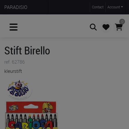
PARADISIO
Contact
Account
0
Stift Birello
Zoeken
ref. 62786
kleurstift