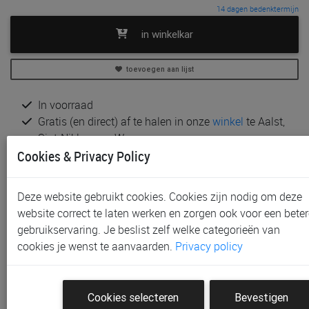
14 dagen bedenktermijn
in winkelkar
toevoegen aan lijst
In voorraad
Gratis (en direct) af te halen in onze
winkel
te Aalst,
Sint-Niklaas en Waregem
Cookies & Privacy Policy
Gratis (na bestelling) af te halen in onze
winkel
te
Gent
Gratis verzending vanaf € 80 *
Deze website gebruikt cookies. Cookies zijn nodig om deze
website correct te laten werken en zorgen ook voor een beter
Productinformatie & specificaties
gebruikservaring. Je beslist zelf welke categorieën van
Voorraad bij Paradisio
cookies je wenst te aanvaarden.
Privacy policy
Klantenbeoordelingen
Cookies selecteren
Bevestigen
Schrijf de eerste beoordeling