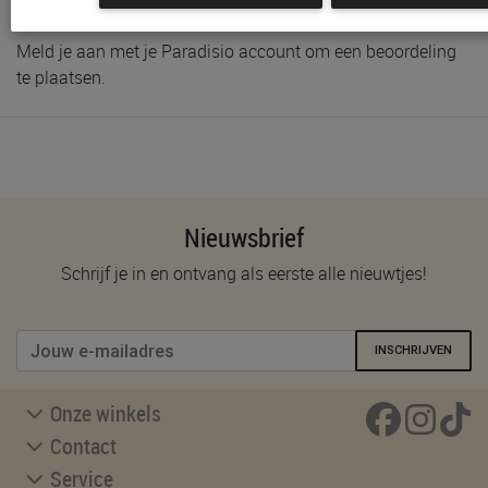
Meld je aan met je Paradisio account om een beoordeling
te plaatsen.
Nieuwsbrief
Schrijf je in en ontvang als eerste alle nieuwtjes!
INSCHRIJVEN
Onze winkels
Contact
Service