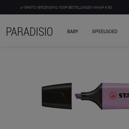
GRATIS VERZENDING VOOR BESTELLINGEN VANAF
80
DE RUIMSTE KEUZE AAN DE SCHERPSTE PRIJZEN
PARADISIO
BABY
SPEELGOED
ONTDEK, BELEEF EN KRIJG ADVIES IN ONZE WINKELS