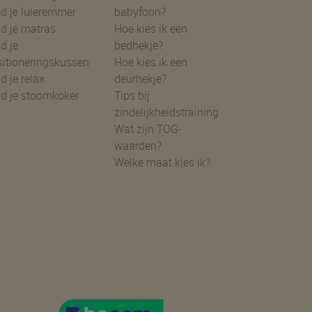
d je luieremmer
babyfoon?
d je matras
Hoe kies ik een
d je
bedhekje?
sitioneringskussen
Hoe kies ik een
d je relax
deurhekje?
nd je stoomkoker
Tips bij
zindelijkheidstraining
Wat zijn TOG-
waarden?
Welke maat kies ik?