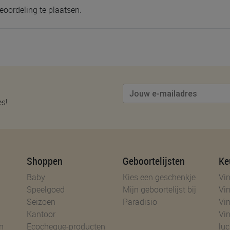
eoordeling te plaatsen.
es!
Shoppen
Geboortelijsten
Ke
Baby
Kies een geschenkje
Vin
Speelgoed
Mijn geboortelijst bij
Vin
Seizoen
Paradisio
Vin
Kantoor
Vin
n
Ecocheque-producten
luc