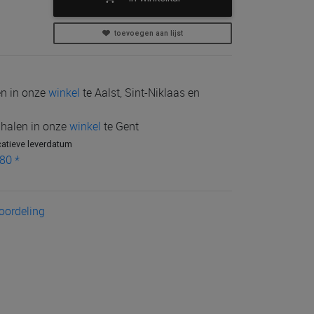
toevoegen aan lijst
len in onze
winkel
te Aalst, Sint-Niklaas en
e halen in onze
winkel
te Gent
catieve leverdatum
80 *
eoordeling