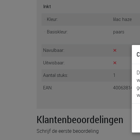
Inkt
· Kleur:
lilac haze
· Basiskleur:
paars
Navulbaar:
C
Uitwisbaar:
D
Aantal stuks:
1
w
g
EAN:
4006381492
w
Klantenbeoordelingen
Schrijf de eerste beoordeling