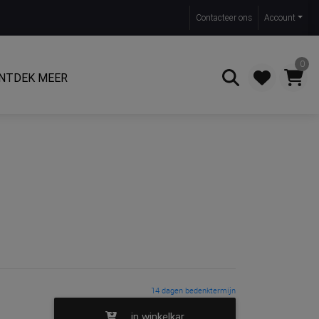
Contact
eer ons
Account
0
NTDEK MEER
Zoeken
14 dagen bedenktermijn
in winkelkar