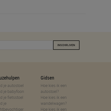
INSCHRIJVEN
uzehulpen
Gidsen
d je autostoel
Hoe kies ik een
d je babyfoon
autostoel?
d je fietsstoel
Hoe kies ik een
d je
wandelwagen?
htbevochtiger
Hoe kies ik een