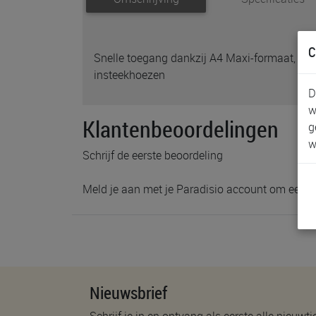
C
Snelle toegang dankzij A4 Maxi-formaat, zelf
insteekhoezen
D
w
Klantenbeoordelingen
g
w
Schrijf de eerste beoordeling
Meld je aan met je Paradisio account om een b
Nieuwsbrief
Schrijf je in en ontvang als eerste alle nieuwtj