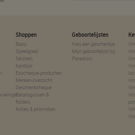
Shoppen
Geboortelijsten
Ke
Baby
Kies een geschenkje
Vin
Speelgoed
Mijn geboortelijst bij
Vin
Seizoen
Paradisio
Vin
Kantoor
Vin
n
Ecocheque-producten
luc
Merken-overzicht
Vin
Geschenkcheque
Vin
huwingen
Catalogussen &
Vin
folders
po
Acties & promoties
Vin
Vi