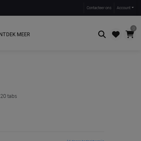
Contact
eer ons
Account
0
NTDEK MEER
Zoeken
 20 tabs