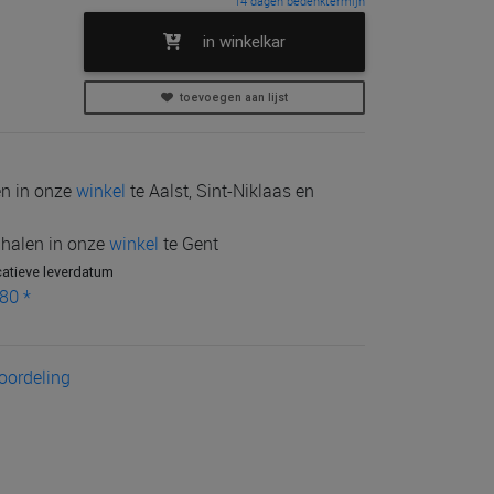
14 dagen bedenktermijn
in winkelkar
toevoegen aan lijst
len in onze
winkel
te Aalst, Sint-Niklaas en
e halen in onze
winkel
te Gent
catieve leverdatum
80 *
eoordeling