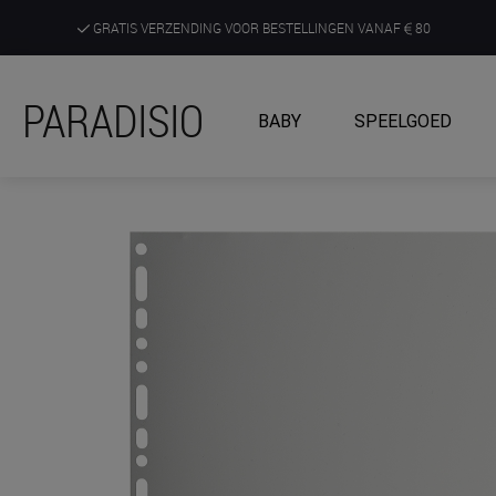
GRATIS VERZENDING VOOR BESTELLINGEN VANAF
80
DE RUIMSTE KEUZE AAN DE SCHERPSTE PRIJZEN
PARADISIO
BABY
SPEELGOED
ONTDEK, BELEEF EN KRIJG ADVIES IN ONZE WINKELS