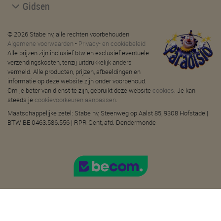
Gidsen
© 2026 Stabe nv, alle rechten voorbehouden.
Algemene voorwaarden
-
Privacy- en cookiebeleid
Alle prijzen zijn inclusief btw en exclusief eventuele
verzendingskosten, tenzij uitdrukkelijk anders
vermeld. Alle producten, prijzen, afbeeldingen en
informatie op deze website zijn onder voorbehoud.
Om je beter van dienst te zijn, gebruikt deze website
cookies
. Je kan
steeds je
cookievoorkeuren aanpassen
.
Maatschappelijke zetel: Stabe nv, Steenweg op Aalst 85, 9308 Hofstade |
BTW BE 0463.586.556 | RPR Gent, afd. Dendermonde