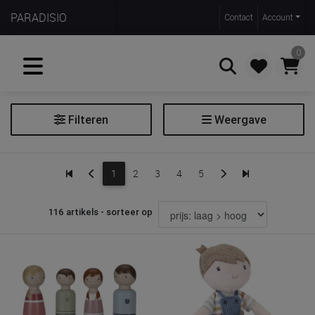
PARADISIO
Contact
Account
0
Filteren
Weergave
Zoeken
Poppen
1
2
3
4
5
Extra filters
116 artikels - sorteer op
Soort
pop
poppenuitzet
poppenhuis & aanvulsets