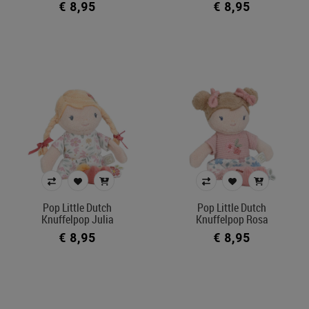
€ 8,95
€ 8,95
€ 6
€ 165
Merk
Kleur
In voorraad
Ecocheque artikelen
Belgisch product
Pop Little Dutch
Pop Little Dutch
Knuffelpop Julia
Knuffelpop Rosa
Filters toepassen
€ 8,95
€ 8,95