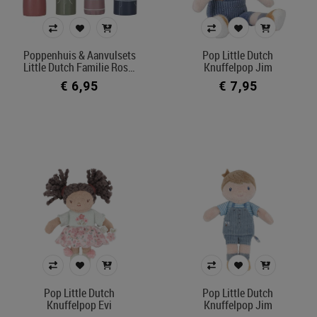
Model
poppenbabybuidel
Poppenhuis & Aanvulsets
Pop Little Dutch
poppeneetstoel
Little Dutch Familie Ros…
Knuffelpop Jim
poppenbed
€ 6,95
€ 7,95
poppendraagmand
poppenwagen
poppenbolderkar
poppenrelax
poppenfietsstoel
poppencommode
poppenautostoel
poppenwcpotje
poppenbad
Pop Little Dutch
Pop Little Dutch
Prijs
Knuffelpop Evi
Knuffelpop Jim