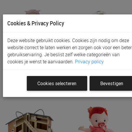
Cookies & Privacy Policy
Deze website gebruikt cookies. Cookies zijn nodig om deze
website correct te laten werken en zorgen ook voor een beter
gebruikservaring. Je beslist zelf welke categorieën van
Pop Little Dutch Babypop
Pop Little Dutch Babypop
cookies je wenst te aanvaarden.
Privacy policy
Lily
Noa
€ 31,95
€ 31,95
Cookies selecteren
Bevestigen