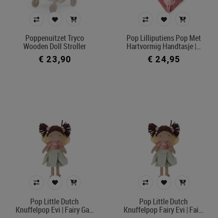
Model
poppenbabybuidel
Poppenuitzet Tryco
Pop Lilliputiens Pop Met
poppeneetstoel
Wooden Doll Stroller
Hartvormig Handtasje |…
poppenbed
€ 23,90
€ 24,95
poppendraagmand
poppenwagen
poppenbolderkar
poppenrelax
poppenfietsstoel
poppencommode
poppenautostoel
poppenwcpotje
poppenbad
Pop Little Dutch
Pop Little Dutch
Prijs
Knuffelpop Evi | Fairy Ga…
Knuffelpop Fairy Evi | Fai…