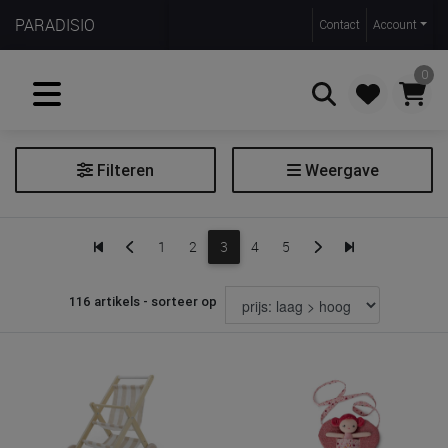
PARADISIO
Contact
Account
0
Filteren
Weergave
Zoeken
Poppen
1
2
3
4
5
Extra filters
116 artikels - sorteer op
Soort
pop
poppenuitzet
poppenhuis & aanvulsets