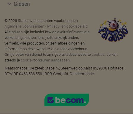
Gidsen
© 2026 Stabe nv, alle rechten voorbehouden.
Algemene voorwaarden
-
Privacy- en cookiebeleid
Alle prijzen zijn inclusief btw en exclusief eventuele
verzendingskosten, tenzij uitdrukkelijk anders
vermeld. Alle producten, prijzen, afbeeldingen en
informatie op deze website zijn onder voorbehoud.
Om je beter van dienst te zijn, gebruikt deze website
cookies
. Je kan
steeds je
cookievoorkeuren aanpassen
.
Maatschappelijke zetel: Stabe nv, Steenweg op Aalst 85, 9308 Hofstade |
BTW BE 0463.586.556 | RPR Gent, afd. Dendermonde