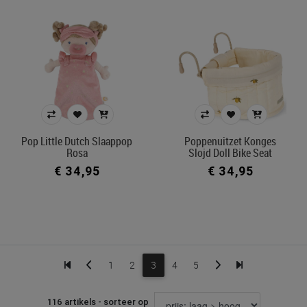
Pop Little Dutch Slaappop
Poppenuitzet Konges
Rosa
Slojd Doll Bike Seat
€ 34,95
€ 34,95
1
2
3
4
5
116 artikels - sorteer op