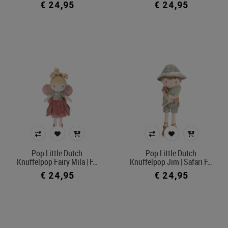
€ 24,95
€ 24,95
€ 6
€ 165
Merk
Kleur
In voorraad
Ecocheque artikelen
Belgisch product
Pop Little Dutch
Pop Little Dutch
Knuffelpop Fairy Mila | F…
Knuffelpop Jim | Safari F…
Filters toepassen
€ 24,95
€ 24,95