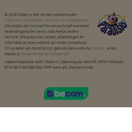
© 2026 Stabe nv, alle rechten voorbehouden.
Algemene voorwaarden
-
Privacy- en cookiebeleid
Alle prijzen zijn inclusief btw en exclusief eventuele
verzendingskosten, tenzij uitdrukkelijk anders
vermeld. Alle producten, prijzen, afbeeldingen en
informatie op deze website zijn onder voorbehoud.
Om je beter van dienst te zijn, gebruikt deze website
cookies
. Je kan
steeds je
cookievoorkeuren aanpassen
.
Maatschappelijke zetel: Stabe nv, Steenweg op Aalst 85, 9308 Hofstade |
BTW BE 0463.586.556 | RPR Gent, afd. Dendermonde