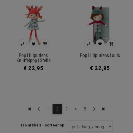
Pop Lilliputiens
Pop Lilliputiens Louis
Knuffelpop | Stella
€ 22,95
€ 22,95
1
2
3
4
5
116 artikels - sorteer op