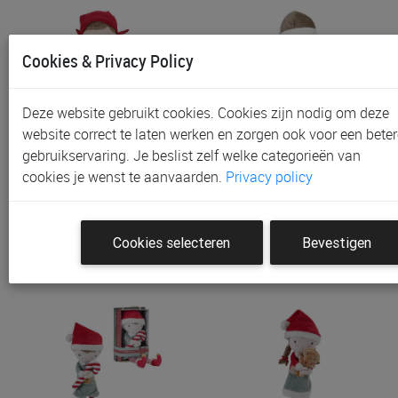
Cookies & Privacy Policy
Deze website gebruikt cookies. Cookies zijn nodig om deze
website correct te laten werken en zorgen ook voor een beter
gebruikservaring. Je beslist zelf welke categorieën van
Pop Little Dutch
Pop Little Dutch
cookies je wenst te aanvaarden.
Privacy policy
Knuffelpop Hollandse R…
Knuffelpop Jake
€ 21,95
€ 21,95
Cookies selecteren
Bevestigen