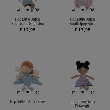
Model
poppenbabybuidel
Pop Little Dutch
Pop Little Dutch
poppeneetstoel
Knuffelpop Prins Jim
Knuffelpop Rosa
poppenbed
€ 17,95
€ 17,95
poppendraagmand
poppenwagen
poppenbolderkar
poppenrelax
poppenfietsstoel
poppencommode
poppenautostoel
poppenwcpotje
poppenbad
Pop Jollein Amy | Fairy
Pop Jollein Daisy |
Prijs
Flowergirl