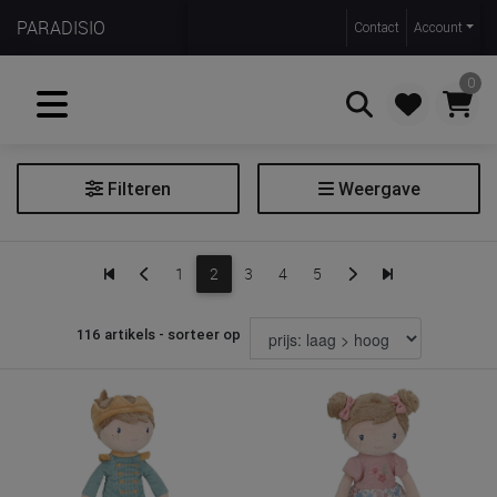
PARADISIO
Contact
Account
0
Filteren
Weergave
Zoeken
Poppen
1
2
3
4
5
Extra filters
116 artikels - sorteer op
Soort
pop
poppenuitzet
poppenhuis & aanvulsets