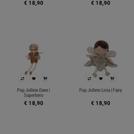
€ 18,90
€ 18,90
€ 6
€ 165
Merk
Kleur
In voorraad
Ecocheque artikelen
Belgisch product
Pop Jollein Dave |
Pop Jollein Livia | Fairy
Superhero
Filters toepassen
€ 18,90
€ 18,90