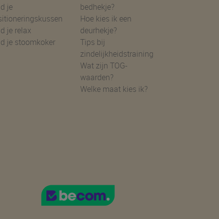
d je
bedhekje?
sitioneringskussen
Hoe kies ik een
d je relax
deurhekje?
nd je stoomkoker
Tips bij
zindelijkheidstraining
Wat zijn TOG-
waarden?
Welke maat kies ik?