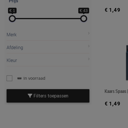
Prijs
€ 1,49
€ 1
€ 43
Merk
Afdeling
Kleur
In voorraad
Kaars Spaas |
Filters toepassen
€ 1,49