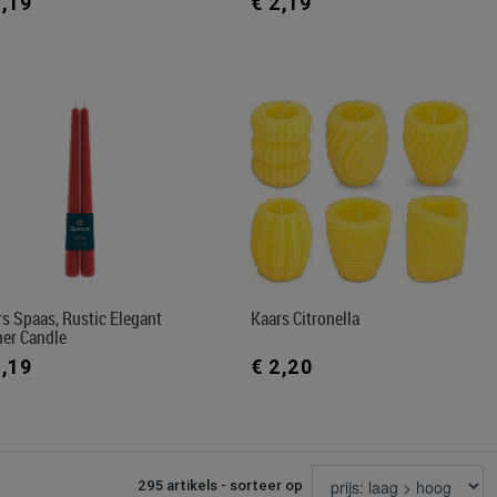
2,19
€ 2,19
s Spaas, Rustic Elegant
Kaars Citronella
ner Candle
2,19
€ 2,20
295 artikels - sorteer op