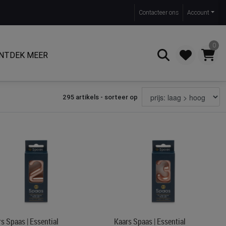
Contact
eer ons
Account
0
NTDEK MEER
295 artikels - sorteer op
Zoeken
s Spaas | Essential
Kaars Spaas | Essential