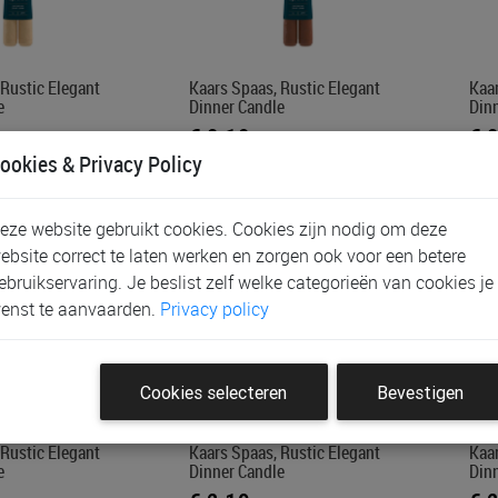
 Rustic Elegant
Kaars Spaas, Rustic Elegant
Kaar
e
Dinner Candle
Din
€ 2,19
€ 
ookies & Privacy Policy
eze website gebruikt cookies. Cookies zijn nodig om deze
ebsite correct te laten werken en zorgen ook voor een betere
ebruikservaring. Je beslist zelf welke categorieën van cookies je
enst te aanvaarden.
Privacy policy
Cookies selecteren
Bevestigen
 Rustic Elegant
Kaars Spaas, Rustic Elegant
Kaar
e
Dinner Candle
Din