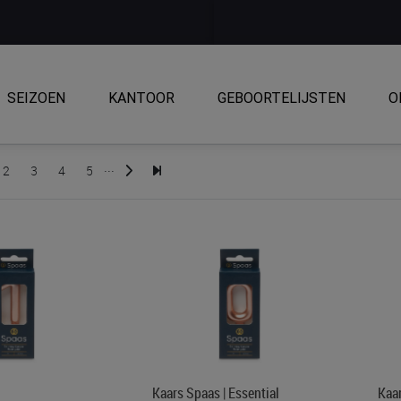
SEIZOEN
KANTOOR
GEBOORTELIJSTEN
O
...
2
3
4
5
Kaars Spaas | Essential
Kaar