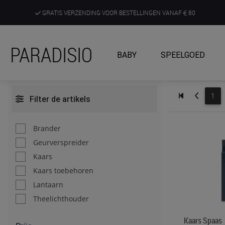
GRATIS VERZENDING VOOR BESTELLINGEN VANAF
80
DE RUIMSTE KEUZE AAN DE SCHERPSTE PRIJZEN
PARADISIO
BABY
SPEELGOED
ONTDEK, BELEEF EN KRIJG ADVIES IN ONZE WINKELS
1
Filter de artikels
Brander
Geurverspreider
Kaars
Kaars toebehoren
Lantaarn
Theelichthouder
Kaars Spaas