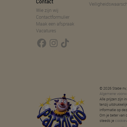
Contact
Veiligheidswaarsc
Wie zijn wij
Contactformulier
Maak een afspraak
Vacatures
© 2026 Stabe nv,
Algemene voorw
Alle prijzen zijn
tenzij uitdrukkeli
informatie op de
Om je beter van d
steeds je
cookie