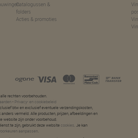
huwingen
Catalogussen &
Vin
folders
po
Acties & promoties
Vin
Vi
 alle rechten voorbehouden.
aarden
-
Privacy- en cookiebeleid
 inclusief btw en exclusief eventuele verzendingskosten,
jk anders vermeld. Alle producten, prijzen, afbeeldingen en
ze website zijn onder voorbehoud.
ienst te zijn, gebruikt deze website
cookies
. Je kan
voorkeuren aanpassen
.