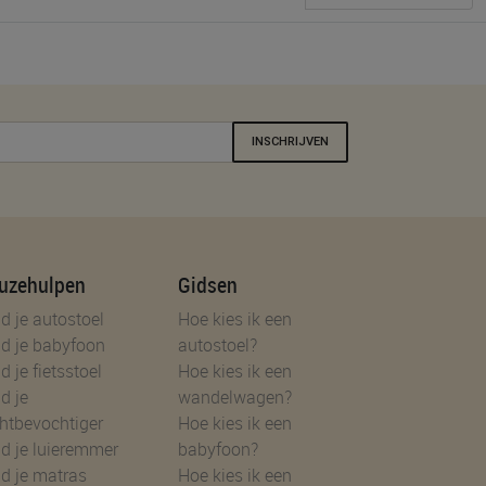
INSCHRIJVEN
uzehulpen
Gidsen
d je autostoel
Hoe kies ik een
d je babyfoon
autostoel?
d je fietsstoel
Hoe kies ik een
d je
wandelwagen?
htbevochtiger
Hoe kies ik een
d je luieremmer
babyfoon?
d je matras
Hoe kies ik een