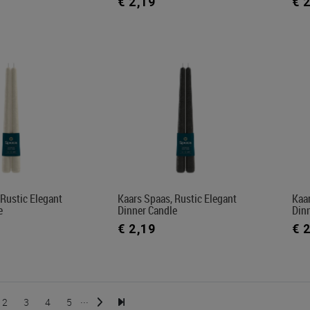
€ 2,19
€ 
 Rustic Elegant
Kaars Spaas, Rustic Elegant
Kaar
e
Dinner Candle
Din
€ 2,19
€ 
...
2
3
4
5