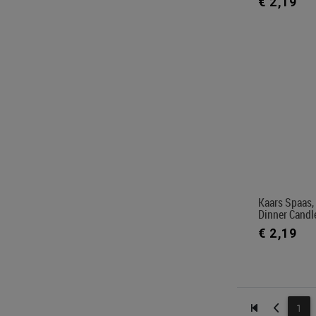
€ 2,19
Kaars Spaas,
Dinner Candl
€ 2,19
1