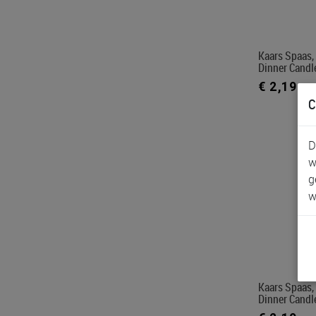
Kaars Spaas,
Dinner Candl
€ 2,19
C
D
w
g
w
Kaars Spaas,
Dinner Candl