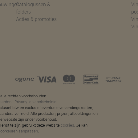
huwingen
Catalogussen &
Vin
folders
po
Acties & promoties
Vin
Vi
 alle rechten voorbehouden.
aarden
-
Privacy- en cookiebeleid
 inclusief btw en exclusief eventuele verzendingskosten,
jk anders vermeld. Alle producten, prijzen, afbeeldingen en
ze website zijn onder voorbehoud.
ienst te zijn, gebruikt deze website
cookies
. Je kan
voorkeuren aanpassen
.