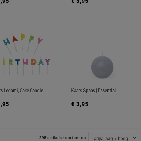
3,95
€ 3,95
rs Legami, Cake Candle
Kaars Spaas | Essential
3,95
€ 3,95
295 artikels - sorteer op