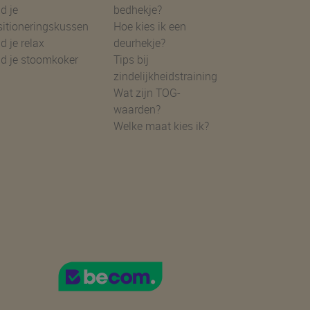
d je
bedhekje?
sitioneringskussen
Hoe kies ik een
d je relax
deurhekje?
nd je stoomkoker
Tips bij
zindelijkheidstraining
Wat zijn TOG-
waarden?
Welke maat kies ik?