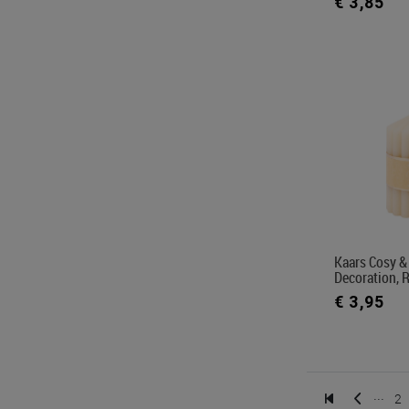
€ 3,85
Kaars Cosy 
Decoration, 
€ 3,95
...
2