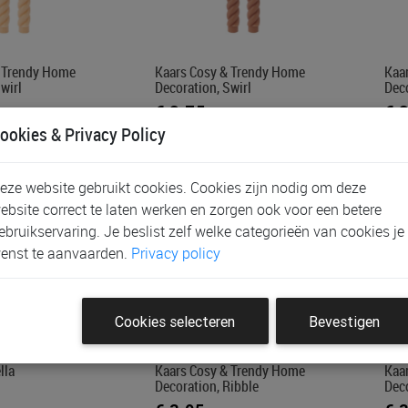
& Trendy Home
Kaars Cosy & Trendy Home
Kaa
wirl
Decoration, Swirl
Deco
€ 3,75
€ 
ookies & Privacy Policy
eze website gebruikt cookies. Cookies zijn nodig om deze
ebsite correct te laten werken en zorgen ook voor een betere
ebruikservaring. Je beslist zelf welke categorieën van cookies je
enst te aanvaarden.
Privacy policy
Cookies selecteren
Bevestigen
lla
Kaars Cosy & Trendy Home
Kaa
Decoration, Ribble
Deco