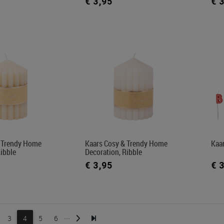
€ 3,95
€ 
& Trendy Home
Kaars Cosy & Trendy Home
Kaa
Ribble
Decoration, Ribble
€ 3,95
€ 
...
3
4
5
6