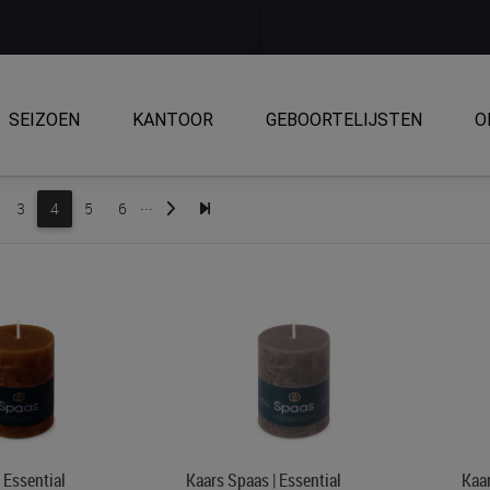
SEIZOEN
KANTOOR
GEBOORTELIJSTEN
O
...
3
4
5
6
 Essential
Kaars Spaas | Essential
Kaar