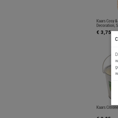
Kaars Cosy 
Decoration, S
€ 3,75
C
D
w
g
w
Kaars Citrone