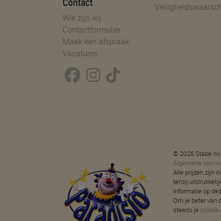
Contact
Veiligheidswaarsc
Wie zijn wij
Contactformulier
Maak een afspraak
Vacatures
© 2026 Stabe nv,
Algemene voorw
Alle prijzen zijn
tenzij uitdrukkeli
informatie op de
Om je beter van d
steeds je
cookie