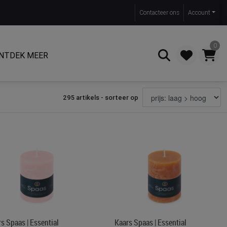
Contact
eer ons
Account
0
NTDEK MEER
295 artikels - sorteer op
Zoeken
s Spaas | Essential
Kaars Spaas | Essential