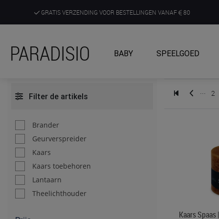
GRATIS VERZENDING VOOR BESTELLINGEN VANAF
80
DE RUIMSTE KEUZE AAN DE SCHERPSTE PRIJZEN
PARADISIO
BABY
SPEELGOED
ONTDEK, BELEEF EN KRIJG ADVIES IN ONZE WINKELS
...
2
Filter de artikels
Brander
Geurverspreider
Kaars
Kaars toebehoren
Lantaarn
Theelichthouder
Kaars Spaas |