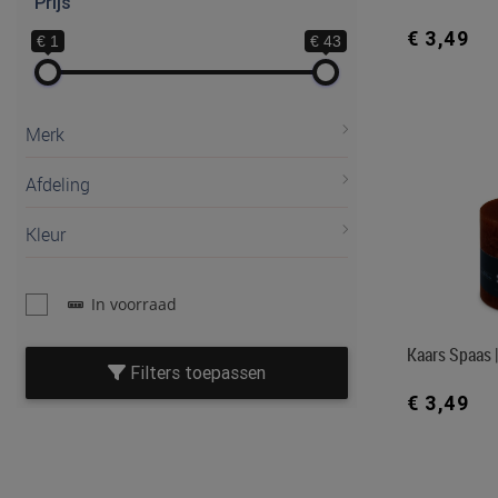
Prijs
€ 3,49
€ 1
€ 43
Merk
Afdeling
Kleur
In voorraad
Kaars Spaas |
Filters toepassen
€ 3,49