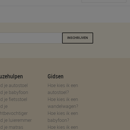
INSCHRIJVEN
uzehulpen
Gidsen
d je autostoel
Hoe kies ik een
d je babyfoon
autostoel?
d je fietsstoel
Hoe kies ik een
d je
wandelwagen?
htbevochtiger
Hoe kies ik een
d je luieremmer
babyfoon?
d je matras
Hoe kies ik een