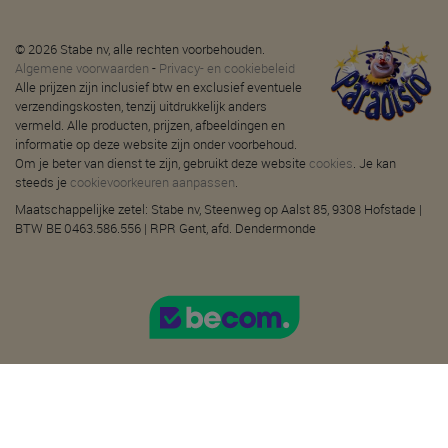
© 2026 Stabe nv, alle rechten voorbehouden.
Algemene voorwaarden
-
Privacy- en cookiebeleid
Alle prijzen zijn inclusief btw en exclusief eventuele
verzendingskosten, tenzij uitdrukkelijk anders
vermeld. Alle producten, prijzen, afbeeldingen en
informatie op deze website zijn onder voorbehoud.
Om je beter van dienst te zijn, gebruikt deze website
cookies
. Je kan
steeds je
cookievoorkeuren aanpassen
.
Maatschappelijke zetel: Stabe nv, Steenweg op Aalst 85, 9308 Hofstade |
BTW BE 0463.586.556 | RPR Gent, afd. Dendermonde