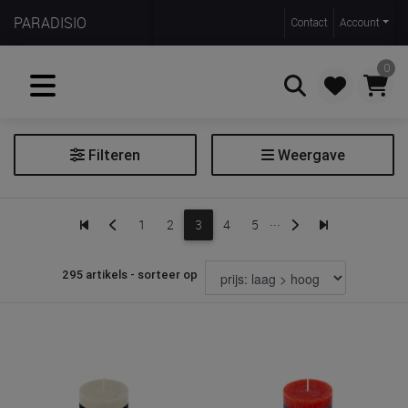
PARADISIO
Contact
Account
0
Filteren
Weergave
Zoeken
Brander
...
1
2
3
4
5
Geurverspreider
Kaars
295 artikels - sorteer op
Kaars toebehoren
Lantaarn
Theelichthouder
Prijs